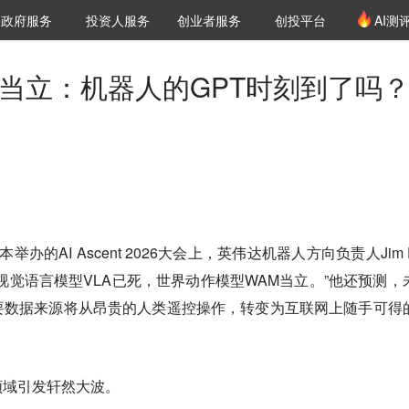
创投发布
项目推荐
核心服务
LP源计划
政府服务
投资人服务
创业者服务
创投平台
AI测
36氪Pro
VClub
VClub投资机构库
创投氪堂
城市之窗
投资机构职位推介
企业入驻
投资人认证
M当立：机器人的GPT时刻到了吗
了
的AI Ascent 2026大会上，英伟达机器人方向负责人Jim F
视觉语言模型VLA已死，世界动作模型WAM当立。”他还预测，
要数据来源将从昂贵的人类遥控操作，转变为互联网上随手可得
领域引发轩然大波。