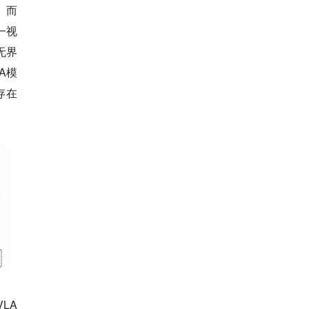
。而
一视
无界
A模
存在
VLA