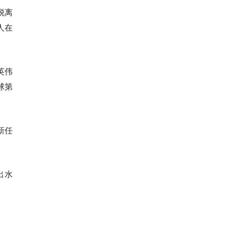
脱离
人在
英伟
球第
新任
出水