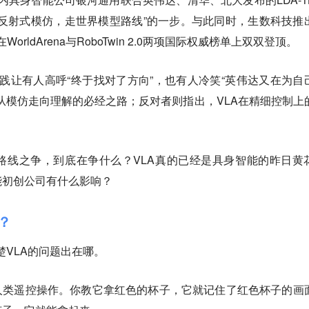
反射式模仿，走世界模型路线”的一步。与此同时，生数科技推
在WorldArena与RoboTwin 2.0两项国际权威榜单上双双登顶。
的实践让有人高呼“终于找对了方向”，也有人冷笑“英伟达又在为自
从模仿走向理解的必经之路；反对者则指出，VLA在精细控制上
路线之争，到底在争什么？VLA真的已经是具身智能的昨日黄
能初创公司有什么影响？
？
楚VLA的问题出在哪。
人类遥控操作。你教它拿红色的杯子，它就记住了红色杯子的画