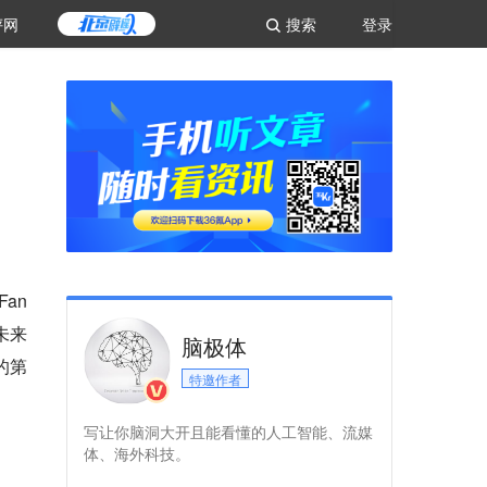
评网
搜索
登录
？
an
未来
脑极体
的第
特邀作者
写让你脑洞大开且能看懂的人工智能、流媒
体、海外科技。