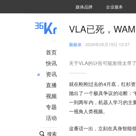
36氪Auto
数字时氪
企业号
未来消费
智能涌现
未来城市
启动Power on
媒体品牌
企业服务
企服点评
36氪出海
36氪研究院
潮生TIDE
36氪企服点评
36Kr研究院
36氪财经
职场bonus
36碳
后浪研究所
36Kr创新咨询
暗涌Waves
硬氪
氪睿研究院
VLA已死，WA
脑极体
·
2026年05月19日 12:37
首页
快讯
关于VLA的讣告可能发得太早
资讯
就在刚刚过去的4月底，红杉资本举办
直播
最新
推荐
抛出了一个极具争议的论断：“
创投
财经
视频
汽车
AI
一到两年内，机器人学习的主
专题
科技
项目推荐
一视角人类视频。
活动
专精特新
安徽
这番话一出，立刻在具身智能
搜索