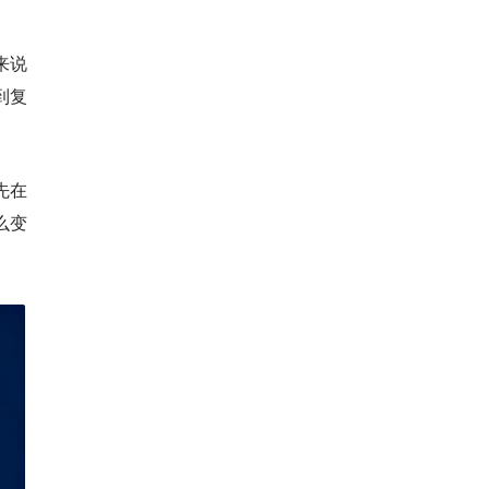
来说
到复
先在
么变