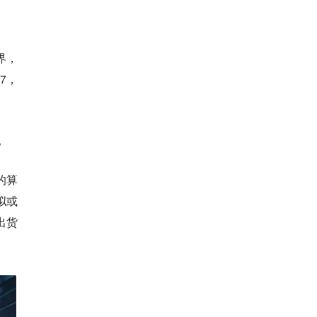
界，
7，
。
的算
拟或
出货