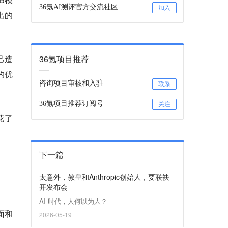
36氪AI测评官方交流社区
加入
出的
36氪项目推荐
己造
的优
咨询项目审核和入驻
联系
36氪项目推荐订阅号
关注
花了
下一篇
太意外，教皇和Anthropic创始人，要联袂
开发布会
AI 时代，人何以为人？
面和
2026-05-19