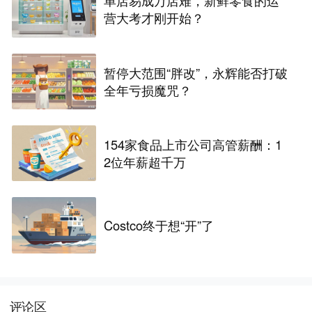
单店易成万店难，新鲜零食的运
营大考才刚开始？
暂停大范围“胖改”，永辉能否打破
全年亏损魔咒？
154家食品上市公司高管薪酬：1
2位年薪超千万
Costco终于想“开”了
评论区