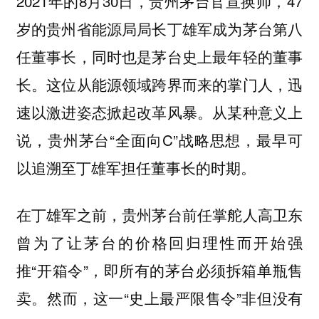
2021年的8月30日，贵州茅台官宣换帅，47
岁的贵州省能源局局长丁雄军成为茅台第八
任董事长，同时也是茅台史上最年轻的董事
长。这位从能源领域跨界而来的掌门人，迅
速以激进姿态掀起改革风暴。从某种意义上
说，贵州茅台“全面向C”战略思想，最早可
以追溯至丁雄军担任董事长的时期。
在丁雄军之前，贵州茅台前任掌舵人高卫东
曾为了让茅台的价格回归理性而开始强
推“开箱令”，即所有的茅台必须拆箱单瓶售
卖。然而，这一“史上最严限售令”非但没有