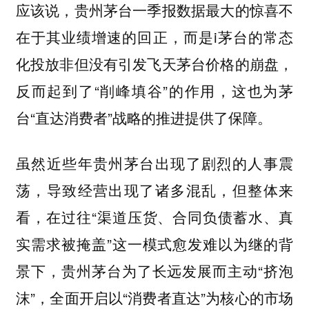
应该说，贵州茅台一季报数据最大的惊喜不
在于其业绩增速的回正，而是i茅台的常态
化投放非但没有引发飞天茅台价格的崩盘，
反而起到了“削峰填谷”的作用，这也为茅
台“直达消费者”战略的推进提供了保障。
虽然近些年贵州茅台出现了剧烈的人事震
荡，导致经营出现了诸多混乱，但整体来
看，在过往“渠道压货、合同负债蓄水、真
实需求被掩盖”这一模式愈发难以为继的背
景下，贵州茅台为了长远发展而主动“挤泡
沫”，全面开启以“消费者直达”为核心的市场