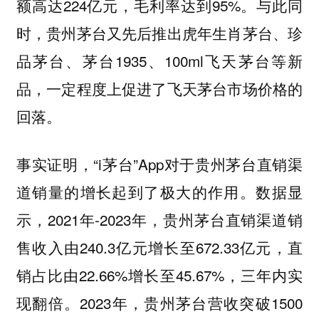
额高达224亿元，毛利率达到95%。与此同
时，贵州茅台又先后推出虎年生肖茅台、珍
品茅台、茅台1935、100ml飞天茅台等新
品，一定程度上促进了飞天茅台市场价格的
回落。
事实证明，“i茅台”App对于贵州茅台直销渠
道销量的增长起到了极大的作用。数据显
示，2021年-2023年，贵州茅台直销渠道销
售收入由240.3亿元增长至672.33亿元，直
销占比由22.66%增长至45.67%，三年内实
现翻倍。2023年，贵州茅台营收突破1500