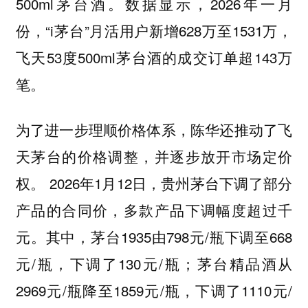
500ml茅台酒。数据显示，2026年一月
份，“i茅台”月活用户新增628万至1531万，
飞天53度500ml茅台酒的成交订单超143万
笔。
为了进一步理顺价格体系，陈华还推动了飞
天茅台的价格调整，并逐步放开市场定价
权。 2026年1月12日，贵州茅台下调了部分
产品的合同价，多款产品下调幅度超过千
元。其中，茅台1935由798元/瓶下调至668
元/瓶，下调了130元/瓶；茅台精品酒从
2969元/瓶降至1859元/瓶，下调了1110元/