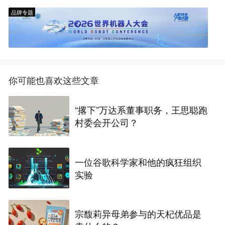
品牌专题
你可能也喜欢这些文章
“撂下”万达系董事职务，王思聪跑
村委会开公司？
一位谷歌科学家和他的疯狂组织
实验
宗馥莉异母弟参与的天杞优品是