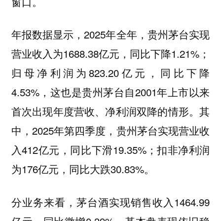
窗口。
年报数据显示，2025年全年，贵州茅台实现
营业收入为1688.38亿元，同比下降1.21%；
归母净利润为823.20亿元，同比下降
4.53%，这也是贵州茅台自2001年上市以来
首次出现年度营收、净利润双降的情形。其
中，2025年第四季度，贵州茅台实现营业收
入412亿元，同比下滑19.35%；扣非净利润
为176亿元，同比大跌30.83%。
分业务来看，茅台酒实现销售收入1464.99
亿元，同比微增0.39%，基本盘表现依旧稳