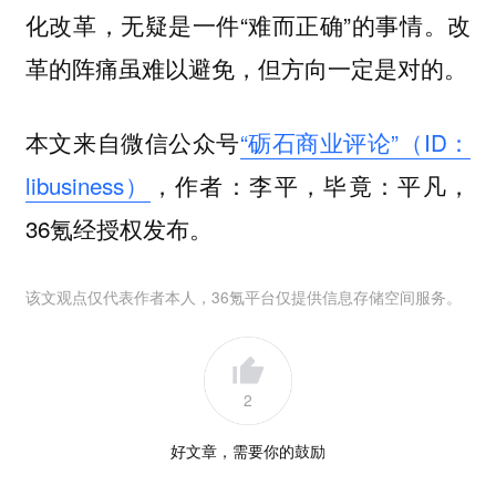
化改革，无疑是一件“难而正确”的事情。改
革的阵痛虽难以避免，但方向一定是对的。
本文来自微信公众号
“砺石商业评论”（ID：
libusiness）
，作者：李平，毕竟：平凡，
36氪经授权发布。
该文观点仅代表作者本人，36氪平台仅提供信息存储空间服务。
2
好文章，需要你的鼓励