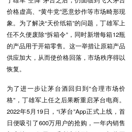
价格虚高、“黄牛党”恶意炒作等市场畸形现
象。为了解决“天价纸箱”的问题，丁雄军上
任不久便废除“拆箱令”，同时新增每箱12瓶
的产品用于开箱零售。这一举措让原箱产品
供应加大，从而使价格回落，市场秩序得以
恢复。‌‌
为了进一步让茅台酒回归到“合理市场价
格”，丁雄军上任之后果断重启茅台电商。
2022年5月19日，“i茅台”App正式上线，首
日便吸引了600万用户的抢购，一年内销售