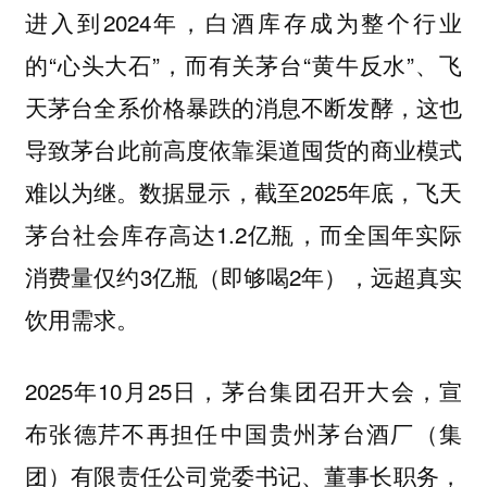
进入到2024年，白酒库存成为整个行业
的“心头大石”，而有关茅台“黄牛反水”、飞
天茅台全系价格暴跌的消息不断发酵，这也
导致茅台此前高度依靠渠道囤货的商业模式
难以为继。数据显示，截至2025年底，飞天
茅台社会库存高达‌1.2亿瓶‌，而全国年实际
消费量仅约3亿瓶（即够喝2年），远超真实
饮用需求。
2025年10月25日，茅台集团召开大会，宣
布张德芹不再担任‌中国贵州茅台酒厂（集
团）有限责任公司党委书记、董事长‌职务，