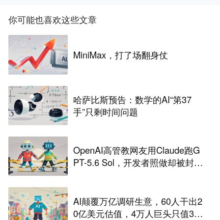
你可能也喜欢这些文章
MiniMax，打了场翻身仗
哈萨比斯预告：数学的AI“第37
手”只剩时间问题
OpenAI高管教网友用Claude跑G
PT-5.6 Sol，开发者照做却被封
号，CC之父火速下场回应后还想
挖角却遭拒
AI颠覆万亿调研生意，60人干出2
0亿美元估值，4万人巨头只值34