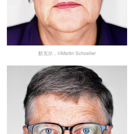
默克尔，©Martin Schoeller