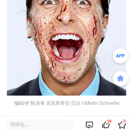
“蝙蝠侠”扮演者 克里斯蒂安·贝尔 ©Martin Schoeller
后来搬去美国，拍名人，我也不会在他们面
19
7
写评论...
前露怯，对待他们就像对待普通人一样。