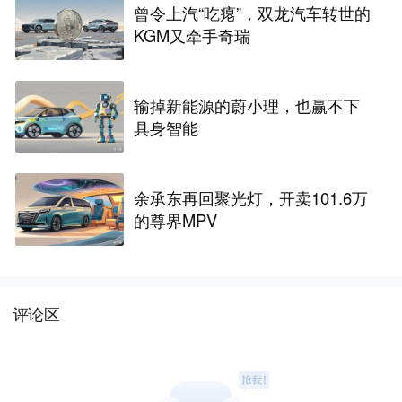
曾令上汽“吃瘪”，双龙汽车转世的
KGM又牵手奇瑞
输掉新能源的蔚小理，也赢不下
具身智能
余承东再回聚光灯，开卖101.6万
的尊界MPV
评论区