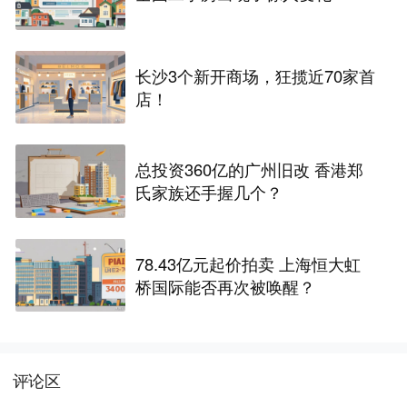
长沙3个新开商场，狂揽近70家首
店！
总投资360亿的广州旧改 香港郑
氏家族还手握几个？
78.43亿元起价拍卖 上海恒大虹
桥国际能否再次被唤醒？
评论区