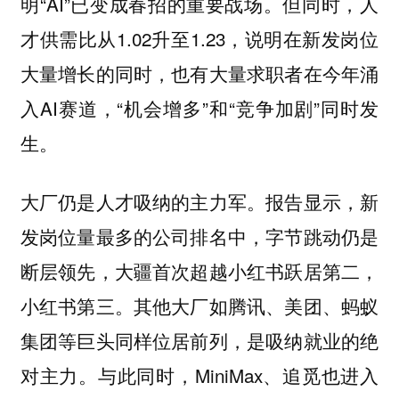
明“AI”已变成春招的重要战场。但同时，⼈
才供需⽐从1.02升⾄1.23，说明在新发岗位
⼤量增⻓的同时，也有⼤量求职者在今年涌
⼊AI赛道，“机会增多”和“竞争加剧”同时发
⽣。
大厂仍是人才吸纳的主力军。报告显示，新
发岗位量最多的公司排名中，字节跳动仍是
断层领先，⼤疆⾸次超越⼩红书跃居第⼆，
⼩红书第三。其他⼤⼚如腾讯、美团、蚂蚁
集团等巨头同样位居前列，是吸纳就业的绝
对主⼒。与此同时，MiniMax、追觅也进⼊