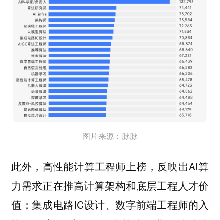
图片来源：脉脉
此外，⾼性能计算⼯程师上榜，反映出AI算
⼒需求正在推⾼计算架构和底层⼯程⼈才价
值；集成电路IC设计、数字前端⼯程师的⼊