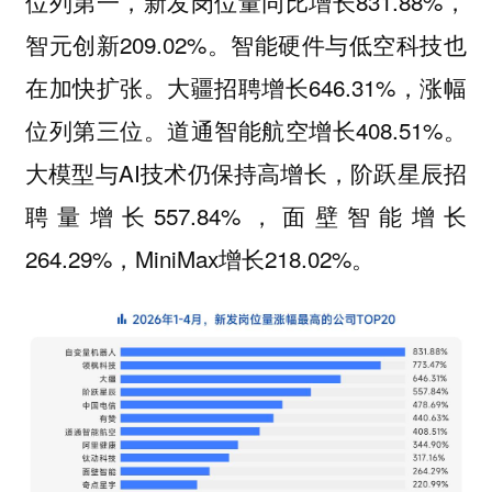
位列第⼀，新发岗位量同⽐增⻓831.88%，
智元创新209.02%。智能硬件与低空科技也
在加快扩张。⼤疆招聘增⻓646.31%，涨幅
位列第三位。道通智能航空增⻓408.51%。
⼤模型与AI技术仍保持⾼增⻓，阶跃星⾠招
聘量增⻓557.84%，⾯壁智能增⻓
264.29%，MiniMax增⻓218.02%。