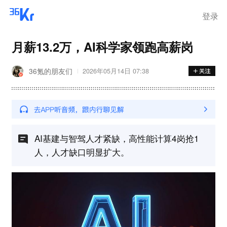
离岗
登录
月薪13.2万，AI科学家领跑高薪岗
36氪的朋友们
2026年05月14日 07:38
AI基建与智驾⼈才紧缺，⾼性能计算4岗抢1
⼈，⼈才缺⼝明显扩⼤。