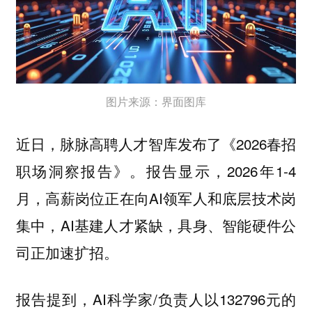
图片来源：界面图库
近日，脉脉高聘人才智库发布了《2026春招
职场洞察报告》。报告显示，2026年1-4
⽉，⾼薪岗位正在向AI领军⼈和底层技术岗
集中，AI基建⼈才紧缺，具⾝、智能硬件公
司正加速扩招。
报告提到，AI科学家/负责⼈以132796元的