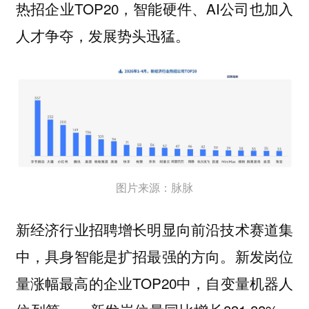
热招企业TOP20，智能硬件、AI公司也加⼊
⼈才争夺，发展势头迅猛。
图片来源：脉脉
新经济⾏业招聘增⻓明显向前沿技术赛道集
中，具⾝智能是扩招最强的⽅向。新发岗位
量涨幅最⾼的企业TOP20中，⾃变量机器⼈