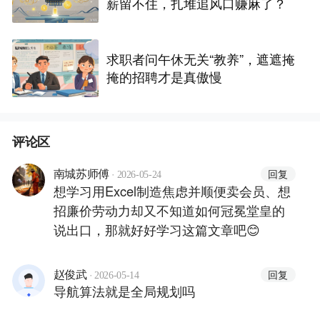
薪留不住，扎堆追风口赚麻了？
求职者问午休无关“教养”，遮遮掩
掩的招聘才是真傲慢
评论区
·
回复
南城苏师傅
2026-05-24
想学习用Excel制造焦虑并顺便卖会员、想
招廉价劳动力却又不知道如何冠冕堂皇的
说出口，那就好好学习这篇文章吧😊
·
回复
赵俊武
2026-05-14
导航算法就是全局规划吗