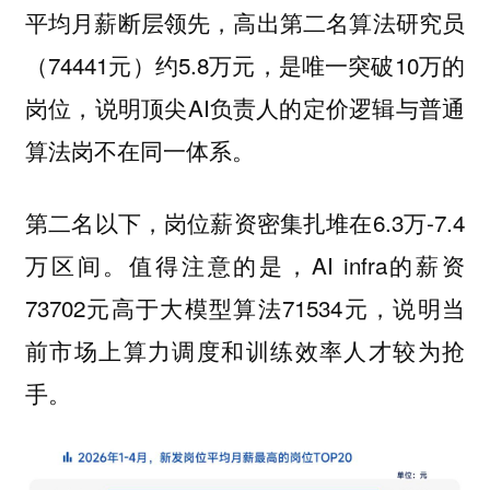
平均⽉薪断层领先，⾼出第⼆名算法研究员
（74441元）约5.8万元，是唯⼀突破10万的
岗位，说明顶尖AI负责⼈的定价逻辑与普通
算法岗不在同⼀体系。
第⼆名以下，岗位薪资密集扎堆在6.3万-7.4
万区间。值得注意的是，AI infra的薪资
73702元⾼于⼤模型算法71534元，说明当
前市场上算⼒调度和训练效率⼈才较为抢
⼿。