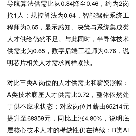
导航算法供需⽐从0.84降⾄0.46，约为2岗
抢1⼈；规控算法为0.64，智能驾驶系统⼯
程师为0.65，显⽰感知、决策与系统集成类
⼈才供给仍然不⾜。与此同时，半导体技术
供需⽐为0.65，数字后端⼯程师为0.76，说
明芯⽚相关⼈才需求同样紧缺。
对⽐三类AI岗位的⼈才供需⽐和薪资涨幅：
A类技术底座⼈才供需⽐0.72，整体依然处
于供不应求状态；对应岗位⽉薪由65214元
提升⾄68359元，同⽐上涨4.80%，说明底
层核⼼技术⼈才的稀缺性仍在持续；B类AI