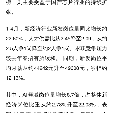
榜，则主要受益于国产芯⽚⾏业的持续扩
张。
1-4⽉，新经济⾏业新发岗位量同⽐增⻓约
22.60%，⼈才供需⽐从2.45降⾄2.09，从约
2.5⼈争1岗降⾄约2⼈争1岗。求职竞争压⼒
较去年春招有所缓和。 同期，新发岗位平
均⽉薪从约44242元升⾄49608元，涨幅约
12.13%。
其中，AI领域岗位量增⻓8.7倍，占整体新
经济岗位⽐重从约2.78%升⾄22.03%，表