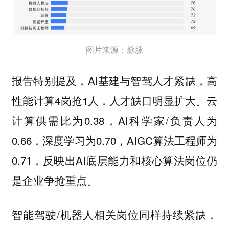
图片来源：脉脉
报告特别提及，AI基建与智驾⼈才紧缺，⾼
性能计算4岗抢1⼈，⼈才缺⼝明显扩⼤。云
计算供需⽐为0.38，AI科学家/负责⼈为
0.66，深度学习为0.70，AIGC算法⼯程师为
0.71，反映出AI底层能⼒和核⼼算法岗位仍
是企业争抢重点。
智能驾驶/机器⼈相关岗位同样持续紧缺，