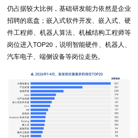
仍占据较⼤⽐例，基础研发能⼒依然是企业
招聘的底盘；嵌⼊式软件开发、嵌⼊式、硬
件⼯程师、机器⼈算法、机械结构⼯程师等
岗位进⼊TOP20，说明智能硬件、机器⼈、
汽⻋电⼦、端侧设备等岗位⾛热。