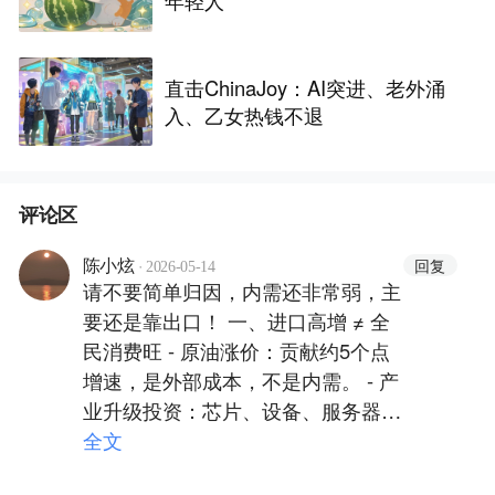
年轻人
直击ChinaJoy：AI突进、老外涌
入、乙女热钱不退
评论区
·
回复
陈小炫
2026-05-14
请不要简单归因，内需还非常弱，主
要还是靠出口！ 一、进口高增 ≠ 全
民消费旺 - 原油涨价：贡献约5个点
增速，是外部成本，不是内需。 - 产
业升级投资：芯片、设备、服务器进
口暴增（+25%），是企业投资/生产
全文
用，不是老百姓买东西 。 - 主动补