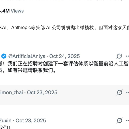
AI、Anthropic等头部 AI 公司纷纷抛出橄榄枝。但面对这泼天