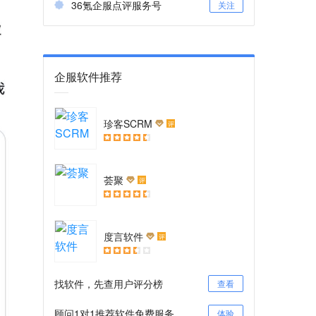
36氪企服点评服务号
关注
企服软件推荐
珍客SCRM
评
荟聚
评
度言软件
评
找软件，先查用户评分榜
查看
顾问1对1推荐软件免费服务
体验