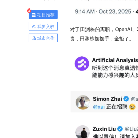
项目推荐
我要入驻
对于田渊栋的离职，OpenAI、X
贵，田渊栋摆摆手，全拒了。
城市合作