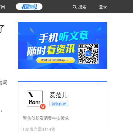
评网
搜索
登录
了
端局
爱范儿
特邀作者
聚焦创新及消费科技领域
发表文章
4114
篇