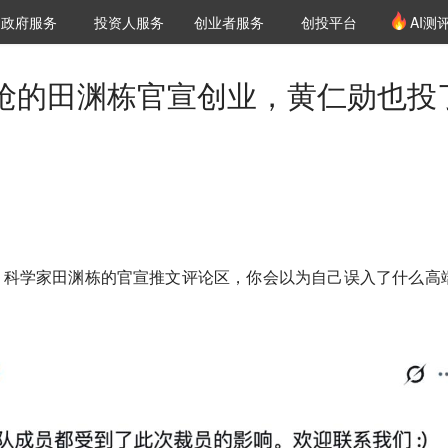
创投发布
项目推荐
核心服务
LP源计划
政府服务
投资人服务
创业者服务
创投平台
AI测
36氪Pro
VClub
VClub投资机构库
创投氪堂
城市之窗
投资机构职位推介
企业入驻
投资人认证
疯抢的田渊栋官宣创业，黄仁勋也投
 AI 科学家田渊栋的官宣推文评论区，你会以为自己误入了
什么高