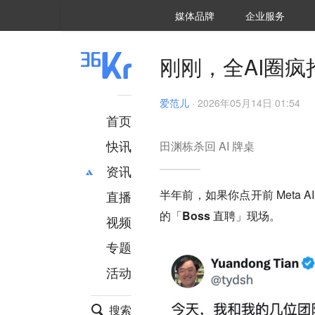
36氪Auto
数字时氪
企业号
未来消费
智能涌现
未来城市
启动Power on
媒体品牌
企业服务
企服点评
36氪出海
36氪研究院
潮生TIDE
36氪企服点评
36Kr研究院
36氪财经
职场bonus
36碳
后浪研究所
36Kr创新咨询
暗涌Waves
硬氪
氪睿研究院
刚刚，全AI圈
爱范儿
·
2026年05月14日 01:54
首页
快讯
田渊栋杀回 AI 牌桌
资讯
半年前，如果你点开前 Meta
直播
最新
推荐
的「Boss 直聘」现场。
创投
财经
视频
汽车
AI
专题
科技
项目推荐
活动
专精特新
安徽
搜索