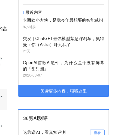
最近内容
卡西欧小方块，是我今年最想要的智能戒指
9小时前
的富
突发 | ChatGPT最强模型紧急踩刹车，奥特
曼：你（Astra）吓到我了
昨天
OpenAI首款AI硬件，为什么是个没有屏幕
的「甜甜圈」
2026-08-07
阅读更多内容，狠戳这里
36氪AI测评
选靠谱AI，看真实评测
查看