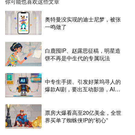
你可能也喜欢这些文章
奥特曼没实现的迪士尼梦，被张
一鸣做了
白鹿囤IP、赵露思征稿，明星造
饼不再是中生代的专属玩法
中专生手搓、引发好莱坞寻人的
爆款AI剧，要出互动影游，AI剧
尽头是游戏？
票房大爆看高至20亿美金，全世
界买单了蜘蛛侠IP的“初心”