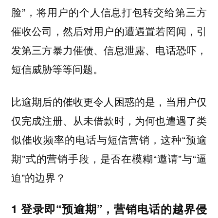
脸”，将用户的个人信息打包转交给第三方
催收公司，然后对用户的遭遇置若罔闻，引
发第三方暴力催债、信息泄露、电话恐吓，
短信威胁等等问题。
比逾期后的催收更令人困惑的是，当用户仅
仅完成注册、从未借款时，为何也遭遇了类
似催收频率的电话与短信营销，这种“预逾
期”式的营销手段，是否在模糊“邀请”与“逼
迫”的边界？
1 登录即“预逾期”，营销电话的越界侵