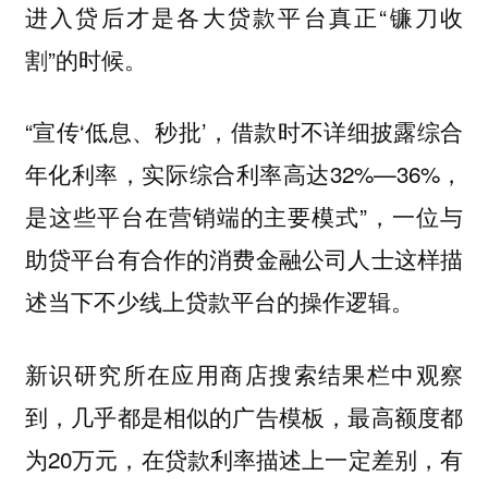
进入贷后才是各大贷款平台真正“镰刀收
割”的时候。
“宣传‘低息、秒批’，借款时不详细披露综合
年化利率，实际综合利率高达32%—36%，
是这些平台在营销端的主要模式”，一位与
助贷平台有合作的消费金融公司人士这样描
述当下不少线上贷款平台的操作逻辑。
新识研究所在应用商店搜索结果栏中观察
到，几乎都是相似的广告模板，最高额度都
为20万元，在贷款利率描述上一定差别，有