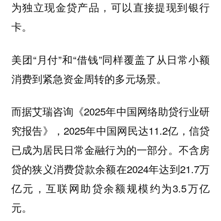
为独立现金贷产品，可以直接提现到银行
卡。
美团“月付”和“借钱”同样覆盖了从日常小额
消费到紧急资金周转的多元场景。
而据艾瑞咨询《2025年中国网络助贷行业研
究报告》，2025年中国网民达11.2亿，信贷
已成为居民日常金融行为的一部分。不含房
贷的狭义消费贷款余额在2024年达到21.7万
亿元，互联网助贷余额规模约为3.5万亿
元。