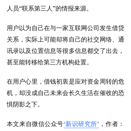
人员“联系第三人”的情报来源。
用户以为自己在与一家互联网公司发生借贷
关系，实际上可能却将自己的社交网络、通
讯录以及位置信息等很多信息都交了出去，
甚至能转移给第三方机构处置。
在用户心里，借钱初衷是应对资金周转的危
机，却没成自己未来会长久生活在催收的恐
惧阴影之下。
本文来自微信公众号
“新识研究所”
，作者：