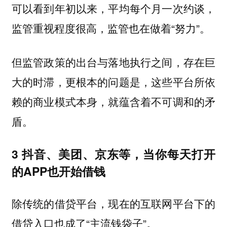
可以看到年初以来，平均每个月一次约谈，
监管重视程度很高，监管也在做着“努力”。
但监管政策的出台与落地执行之间，存在巨
大的时滞，更根本的问题是，这些平台所依
赖的商业模式本身，就蕴含着不可调和的矛
盾。
3 抖音、美团、京东等，当你每天打开
的APP也开始借钱
除传统的借贷平台，现在的互联网平台下的
借贷入口也成了“主流钱袋子”。