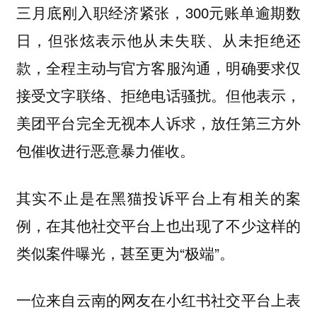
三月底刚入职经济紧张，300元账单逾期数
日，但张炫表示他从未失联、从未拒绝还
款，全程主动与官方客服沟通，明确要求仅
接受文字联络、拒绝电话骚扰。但他表示，
美团平台完全无视本人诉求，放任第三方外
包催收进行恶意暴力催收。
其实不止是在黑猫投诉平台上有相关的案
例，在其他社交平台上也出现了不少这样的
类似案件曝光，甚至更为“极端”。
一位来自云南的网友在小红书社交平台上表