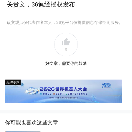
关贵文，36氪经授权发布。
该文观点仅代表作者本人，36氪平台仅提供信息存储空间服务。
6
好文章，需要你的鼓励
品牌专题
你可能也喜欢这些文章