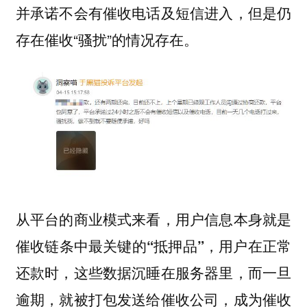
并承诺不会有催收电话及短信进入，但是仍
存在催收“骚扰”的情况存在。
从平台的商业模式来看，用户信息本身就是
催收链条中最关键的“抵押品”，用户在正常
还款时，这些数据沉睡在服务器里，而一旦
逾期，就被打包发送给催收公司，成为催收