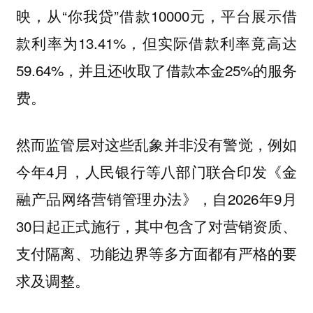
映，从“你我贷”借款10000元，平台展示借
款利率为13.41%，但实际借款利率竟高达
59.64%，并且还收取了借款本金25%的服务
费。
然而监管层对这些乱象并非没有警觉，例如
今年4月，人民银行等八部门联合印发《金
融产品网络营销管理办法》，自2026年9月
30日起正式施行，其中包含了对营销资质、
支付隔离、功能边界等多方面都有严格的要
求及调整。