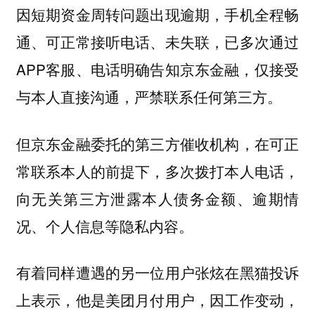
因短期资金周转问题出现逾期，手机全程畅
通、可正常接听电话、未失联，已多次通过
APP客服、电话明确告知京东金融，仅接受
与本人直接沟通，严禁联系任何第三方。
但京东金融委托的第三方催收机构，在可正
常联系本人的前提下，多次拨打本人电话，
向无关第三方泄露本人债务金额、逾期情
况、个人信息等隐私内容。
有着同样遭遇的另一位用户张炫在黑猫投诉
上表示，他是美团月付用户，因工作变动，