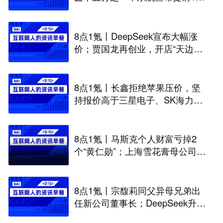
天可免费退改票；雪佛兰将停止
在华销售
8点1氪丨DeepSeek宣布大幅涨
价；贾国龙再创业，开店“天边羊
多”；河南试行周五下午弹性离岗
8点1氪丨长鑫拒绝苹果压价，坚
持报价高于三星电子、SK海力
士；宇树科技开启科创板IPO初
步询价；韩国宣布进入“国家灾难
状态”
8点1氪丨马斯克个人财富亏掉2
个“黄仁勋”；上海雪花膏母公司破
产；日本半导体或面临断供
8点1氪丨宗馥莉同父异母兄弟出
任新公司董事长；DeepSeek升至
全球调用量第一；iPhone被曝最