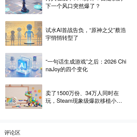
下一个风口突然爆了？
试水AI首战告负，“原神之父”蔡浩
宇悄悄转型了
“一句话生成游戏”之后：2026 Chi
naJoy的四个变化
卖了1500万份、34万人同时在
玩，Steam现象级爆款移植小游
戏，数十款抢滩，最高人气榜第
一
评论区