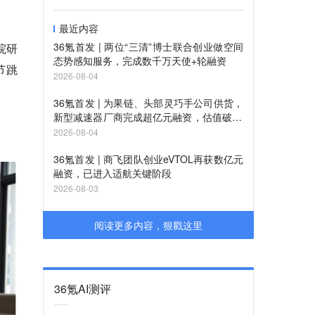
最近内容
36氪首发 | 两位“三清”博士联合创业做空间
院研
态势感知服务，完成数千万天使+轮融资
节跳
2026-08-04
36氪首发 | 为果链、头部灵巧手公司供货，
新型减速器厂商完成超亿元融资，估值破10
亿
2026-08-04
36氪首发 | 商飞团队创业eVTOL再获数亿元
融资，已进入适航关键阶段
2026-08-03
阅读更多内容，狠戳这里
36氪AI测评