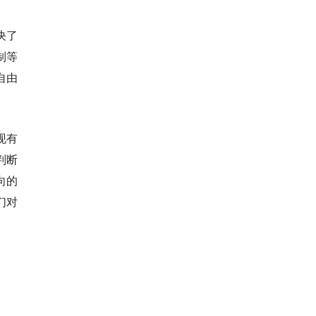
决了
制等
自由
现有
判断
向的
们对