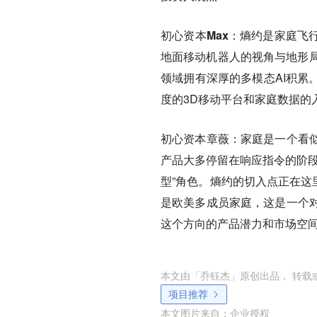
初心资本Max：
熵约是家庭飞
地面移动机器人的视角与地形局
领域拥有深厚的多模态AI积累
度的3D移动平台和家庭数据的
初心资本章薇：
家庭是一个看
产品大多停留在响应指令的阶段
型”角色。熵约的切入点正在这里
是欧美多成员家庭，这是一个
这个方向的产品潜力和市场空
本文由「
乔钰杰
」原创出品， 转载
项目推荐
本文图片来自：
企业授权