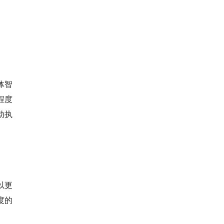
体智
程度
动执
以更
度的