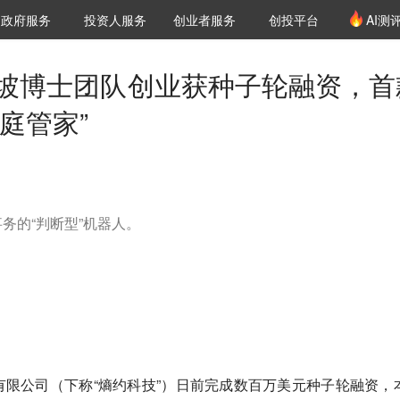
创投发布
项目推荐
核心服务
LP源计划
政府服务
投资人服务
创业者服务
创投平台
AI测
36氪Pro
VClub
VClub投资机构库
创投氪堂
城市之窗
投资机构职位推介
企业入驻
投资人认证
加坡博士团队创业获种子轮融资，首
庭管家”
务的“判断型”机器人。
限公司（下称“熵约科技”）日前完成数百万美元种子轮融资，