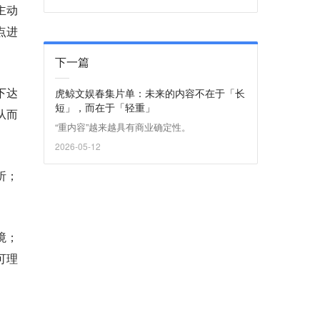
主动
点进
下一篇
下达
虎鲸文娱春集片单：未来的内容不在于「长
短」，而在于「轻重」
从而
“重内容”越来越具有商业确定性。
2026-05-12
析；
境；
可理