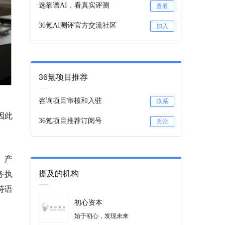
选靠谱AI，看真实评测
查看
36氪AI测评官方交流社区
加入
36氪项目推荐
咨询项目审核和入驻
联系
因此
36氪项目推荐订阅号
关注
。
产
提及的机构
务执
持语
初心资本
始于初心，发现未来