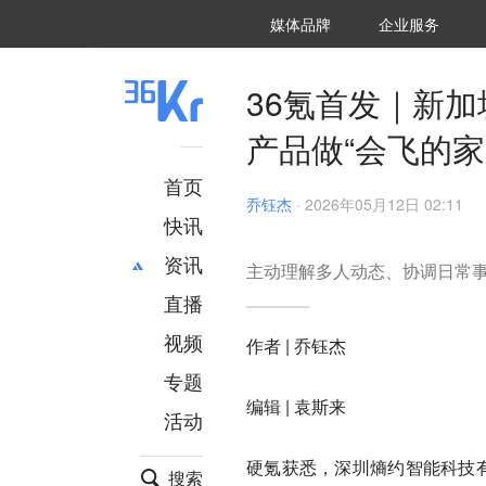
36氪Auto
数字时氪
企业号
未来消费
智能涌现
未来城市
启动Power on
媒体品牌
企业服务
企服点评
36氪出海
36氪研究院
潮生TIDE
36氪企服点评
36Kr研究院
36氪财经
职场bonus
36碳
后浪研究所
36Kr创新咨询
暗涌Waves
硬氪
氪睿研究院
36氪首发｜新
产品做“会飞的家
首页
乔钰杰
·
2026年05月12日 02:11
快讯
资讯
主动理解多人动态、协调日常事
直播
最新
推荐
创投
财经
视频
作者 | 乔钰杰
汽车
AI
专题
科技
项目推荐
编辑 | 袁斯来
活动
专精特新
安徽
硬氪获悉，深圳熵约智能科技有
搜索