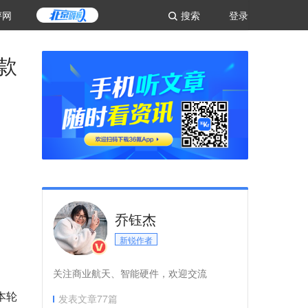
评网
搜索
登录
款
乔钰杰
新锐作者
关注商业航天、智能硬件，欢迎交流
本轮
发表文章
77
篇