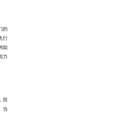
们的
飞行
例如
能力
，而
。当