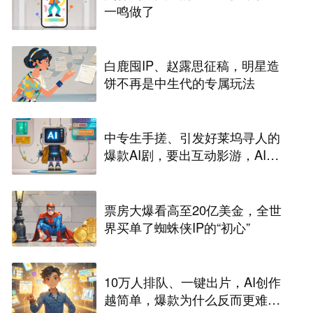
一鸣做了
白鹿囤IP、赵露思征稿，明星造
饼不再是中生代的专属玩法
中专生手搓、引发好莱坞寻人的
爆款AI剧，要出互动影游，AI剧
尽头是游戏？
票房大爆看高至20亿美金，全世
界买单了蜘蛛侠IP的“初心”
10万人排队、一键出片，AI创作
越简单，爆款为什么反而更难做