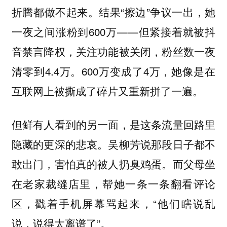
折腾都做不起来。结果“擦边”争议一出，她
一夜之间涨粉到600万——但紧接着就被抖
音禁言降权，关注功能被关闭，粉丝数一夜
清零到4.4万。600万变成了4万，她像是在
互联网上被撕成了碎片又重新拼了一遍。
但鲜有人看到的另一面，是这条流量回路里
隐藏的更深的悲哀。吴柳芳说那段日子都不
敢出门，害怕真的被人扔臭鸡蛋。而父母坐
在老家裁缝店里，帮她一条一条翻看评论
区，戳着手机屏幕骂起来，“他们瞎说乱
说，说得太离谱了”。