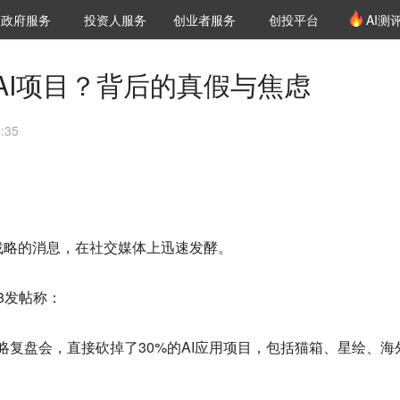
创投发布
项目推荐
核心服务
LP源计划
政府服务
投资人服务
创业者服务
创投平台
AI测
36氪Pro
VClub
VClub投资机构库
创投氪堂
城市之窗
投资机构职位推介
企业入驻
投资人认证
AI项目？背后的真假与焦虑
:35
I战略的消息，在社交媒体上迅速发酵。
688发帖称：
略复盘会，直接砍掉了30%的AI应用项目，包括猫箱、星绘、海外