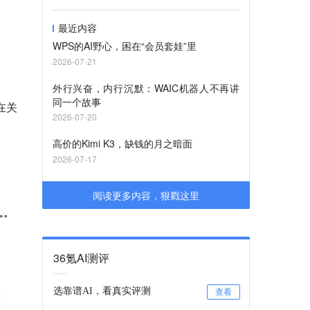
最近内容
WPS的AI野心，困在“会员套娃”里
2026-07-21
外行兴奋，内行沉默：WAIC机器人不再讲
同一个故事
在关
2026-07-20
高价的Kimi K3，缺钱的月之暗面
2026-07-17
阅读更多内容，狠戳这里
36氪AI测评
选靠谱AI，看真实评测
查看