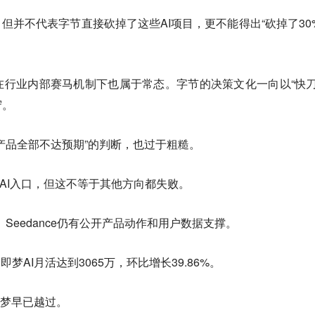
，但并不代表字节直接砍掉了这些AI项目，更不能得出“砍掉了30
。
在行业内部赛马机制下也属于常态。字节的决策文化一向以“快刀
守。
产品全部不达预期”的判断，也过于粗糙。
AI入口，但这不等于其他方向都失败。
a、Seedance仍有公开产品动作和用户数据支撑。
，即梦AI月活达到3065万，环比增长39.86%。
即梦早已越过。