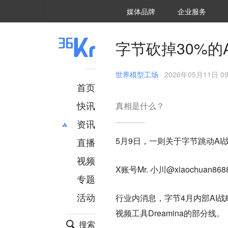
36氪Auto
数字时氪
企业号
未来消费
智能涌现
未来城市
启动Power on
媒体品牌
企业服务
企服点评
36氪出海
36氪研究院
潮生TIDE
36氪企服点评
36Kr研究院
36氪财经
职场bonus
36碳
后浪研究所
36Kr创新咨询
暗涌Waves
硬氪
氪睿研究院
字节砍掉30%的
世界模型工场
·
2026年05月11日 09
首页
快讯
真相是什么？
资讯
5月9日，一则关于字节跳动A
直播
最新
推荐
创投
财经
视频
X账号Mr. 小川@xiaochuan8
汽车
AI
专题
科技
项目推荐
活动
行业内消息，字节4月内部AI战
专精特新
安徽
视频工具Dreamina的部分线。
搜索