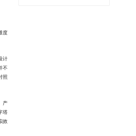
维度
设计
并不
对照
、产
字塔
拟效