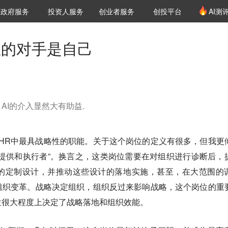
创投发布
项目推荐
核心服务
LP源计划
政府服务
投资人服务
创业者服务
创投平台
AI测
36氪Pro
VClub
VClub投资机构库
创投氪堂
城市之窗
投资机构职位推介
企业入驻
投资人认证
正的对手是自己
AI的介入显然大有助益.
HR中最具战略性的职能。关于这个岗位的定义有很多，但我更
提供和执行者”。换言之，这类岗位需要在对组织进行诊断后，
的定制设计，并推动这些设计的落地实施，甚至，在大范围的
组织变革。战略决定组织，组织反过来影响战略，这个岗位的重
位很大程度上决定了战略落地和组织效能。