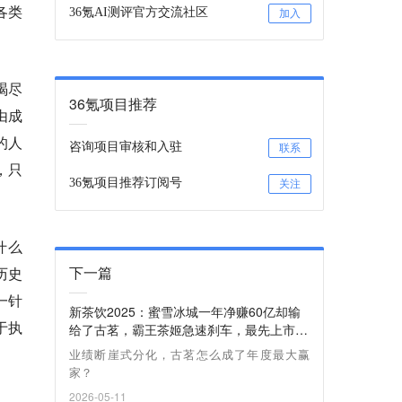
各类
36氪AI测评官方交流社区
加入
竭尽
36氪项目推荐
由成
的人
咨询项目审核和入驻
联系
，只
36氪项目推荐订阅号
关注
什么
下一篇
历史
一针
新茶饮2025：蜜雪冰城一年净赚60亿却输
于执
给了古茗，霸王茶姬急速刹车，最先上市的
奈雪沦为垫底
业绩断崖式分化，古茗怎么成了年度最大赢
家？
2026-05-11