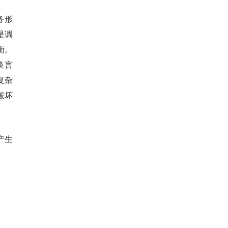
务形
是调
衡。
换言
复杂
破坏
产生