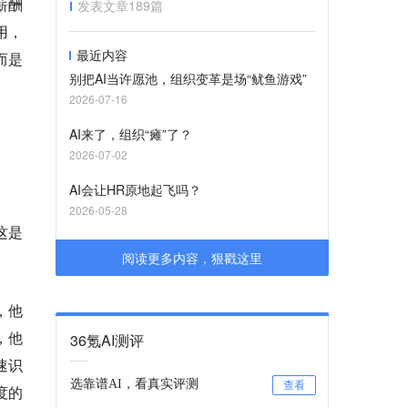
薪酬
发表文章
189
篇
用，
最近内容
而是
别把AI当许愿池，组织变革是场“鱿鱼游戏”
2026-07-16
AI来了，组织“瘫”了？
2026-07-02
AI会让HR原地起飞吗？
2026-05-28
这是
阅读更多内容，狠戳这里
，他
，他
36氪AI测评
速识
选靠谱AI，看真实评测
查看
度的