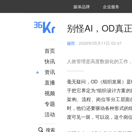
36氪Auto
数字时氪
企业号
未来消费
智能涌现
未来城市
启动Power on
媒体品牌
企业服务
企服点评
36氪出海
36氪研究院
潮生TIDE
36氪企服点评
36Kr研究院
36氪财经
职场bonus
36碳
后浪研究所
36Kr创新咨询
暗涌Waves
硬氪
氪睿研究院
别怪AI，OD真
穆胜
·
2026年05月11日 02:47
首页
快讯
人效管理是高度数据化的工作，
资讯
毫无疑问，OD（组织发展）是
直播
最新
推荐
于把它界定为“组织设计方案的
创投
财经
视频
汽车
AI
架构、流程、岗位等分工层面
专题
科技
项目推荐
时，他们还要驱动各种形式的
活动
专精特新
安徽
度可见一斑，可以说，这个岗
搜索