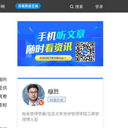
评网
搜索
登录
倾向
提供
穆胜
调整
特邀作者
要程
知名管理学家/北京大学光华管理学院工商管
理博士后