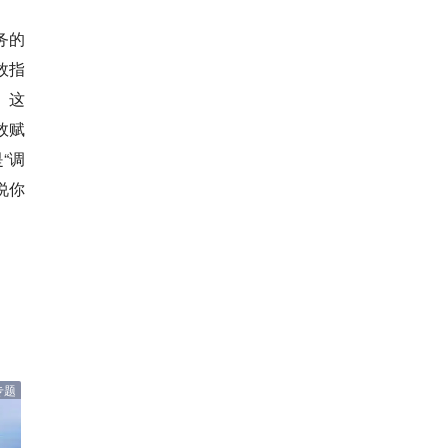
务的
效指
。这
效赋
“调
说你
专题