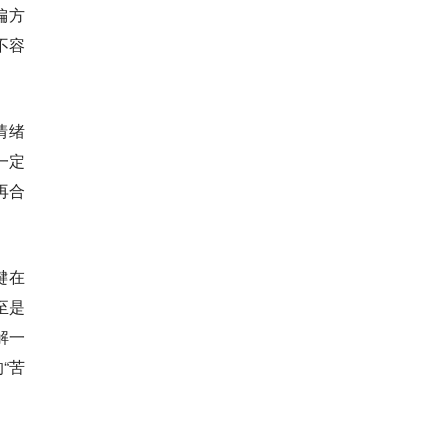
偏方
不容
情绪
一定
再合
键在
至是
解一
“苦