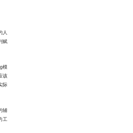
的人
列赋
g模
应该
实际
的辅
的工