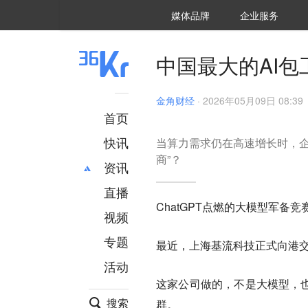
36氪Auto
数字时氪
企业号
未来消费
智能涌现
未来城市
启动Power on
媒体品牌
企业服务
企服点评
36氪出海
36氪研究院
潮生TIDE
36氪企服点评
36Kr研究院
36氪财经
职场bonus
36碳
后浪研究所
36Kr创新咨询
暗涌Waves
硬氪
氪睿研究院
中国最大的AI
金角财经
·
2026年05月09日 08:39
首页
快讯
当算力需求仍在高速增长时，企
商”？
资讯
直播
最新
推荐
ChatGPT点燃的大模型军备竞
创投
财经
视频
汽车
AI
专题
最近，上海基流科技正式向港
科技
项目推荐
活动
专精特新
安徽
这家公司做的，不是大模型，也
搜索
群。