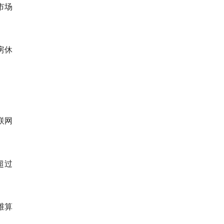
市场
房休
联网
超过
维算