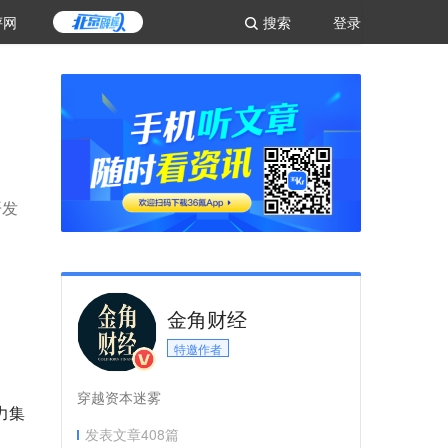
评网
搜索
登录
开发
金角财经
特邀作者
穿越资本迷雾
力集
发表文章
408
篇