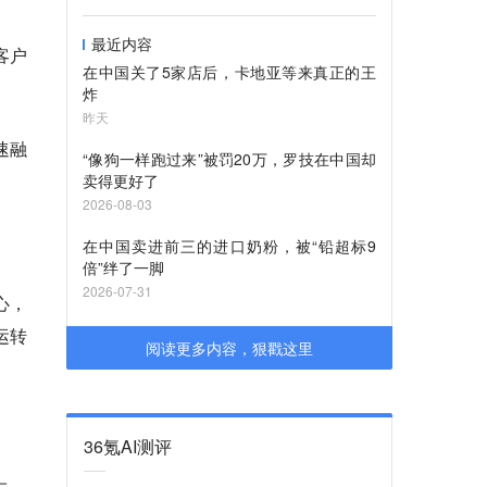
最近内容
客户
在中国关了5家店后，卡地亚等来真正的王
炸
昨天
速融
“像狗一样跑过来”被罚20万，罗技在中国却
卖得更好了
2026-08-03
在中国卖进前三的进口奶粉，被“铅超标9
倍”绊了一脚
2026-07-31
心，
运转
阅读更多内容，狠戳这里
36氪AI测评