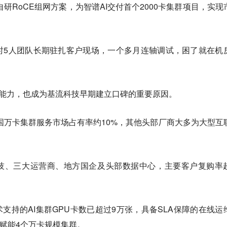
自研RoCE组网方案，为智谱AI交付首个2000卡集群项目，实现
时5人团队长期驻扎客户现场，一个多月连轴调试，困了就在机
付能力，也成为基流科技早期建立口碑的重要原因。
中国万卡集群服务市场占有率约10%，其他头部厂商大多为大型互
科技、三大运营商、地方国企及头部数据中心，主要客户复购率
技术支持的AI集群GPU卡数已超过9万张，具备SLA保障的在线运
，已赋能4个万卡规模集群。