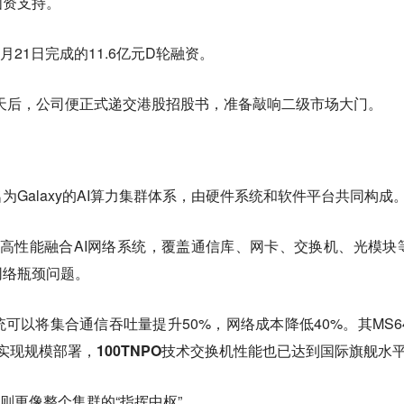
国资支持。
月21日完成的11.6亿元D轮融资。
天后，公司便正式递交港股招股书，准备敲响二级市场大门。
Galaxy的AI算力集群体系，由硬件系统和软件平台共同构成
ury高性能融合AI网络系统，覆盖通信库、网卡、交换机、光模块
网络瓶颈问题。
可以将集合通信吞吐量提升50%，网络成本降低40%。其MS64
经实现规模部署，
100TNPO技术交换机性能也已达到国际旗舰水
统则更像整个集群的“指挥中枢”。