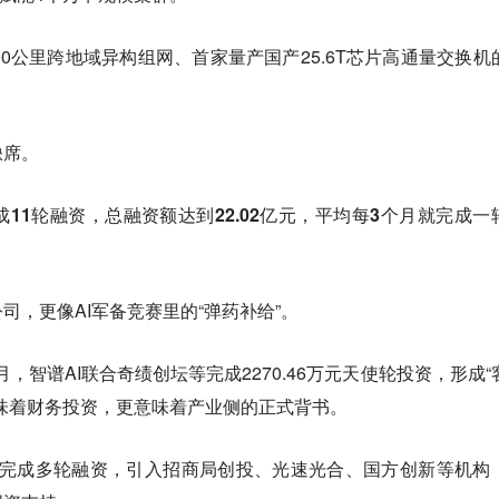
00公里跨地域异构组网、首家量产国产25.6T芯片高通量交换机
缺席。
11轮融资，总融资额达到22.02亿元，平均每3个月就完成一
司，更像AI军备竞赛里的“弹药补给”。
月，智谱AI联合奇绩创坛等完成2270.46万元天使轮投资，形成“
味着财务投资，更意味着产业侧的正式背书。
又连续完成多轮融资，引入招商局创投、光速光合、国方创新等机构