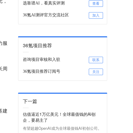
元，
选靠谱AI，看真实评测
查看
36氪AI测评官方交流社区
加入
力服
36氪项目推荐
咨询项目审核和入驻
联系
长周
36氪项目推荐订阅号
关注
下一篇
基建
估值逼近1万亿美元！全球最值钱的AI创
企，要易主了
有望超越OpenAI成为全球最值钱AI初创公司。