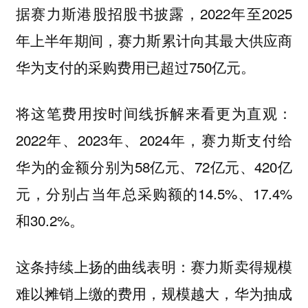
据赛力斯港股招股书披露，2022年至2025
年上半年期间，赛力斯累计向其最大供应商
华为支付的采购费用已超过750亿元。
将这笔费用按时间线拆解来看更为直观：
2022年、2023年、2024年，赛力斯支付给
华为的金额分别为58亿元、72亿元、420亿
元，分别占当年总采购额的14.5%、17.4%
和30.2%。
这条持续上扬的曲线表明：
赛力斯卖得规模
难以摊销上缴的费用，规模越大，华为抽成