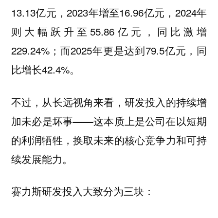
13.13亿元，2023年增至16.96亿元，2024年
则大幅跃升至55.86亿元，同比激增
229.24%；而2025年更是达到79.5亿元，同
比增长42.4%。
不过，从长远视角来看，研发投入的持续增
加未必是坏事——这本质上是公司在以短期
的利润牺牲，换取未来的核心竞争力和可持
续发展能力。
赛力斯研发投入大致分为三块：