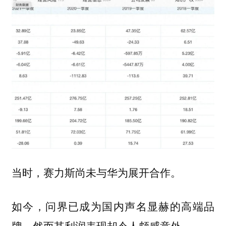
当时，赛力斯尚未与华为展开合作。
如今，问界已成为国内声名显赫的高端品
牌，然而其利润表现却令人颇感意外。