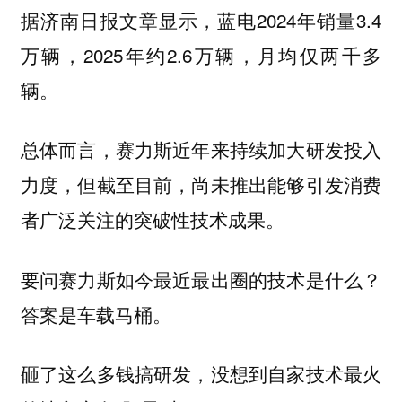
据济南日报文章显示，蓝电2024年销量3.4
万辆，2025年约2.6万辆，月均仅两千多
辆。
总体而言，赛力斯近年来持续加大研发投入
力度，但截至目前，尚未推出能够引发消费
者广泛关注的突破性技术成果。
要问赛力斯如今最近最出圈的技术是什么？
答案是车载马桶。
砸了这么多钱搞研发，没想到自家技术最火