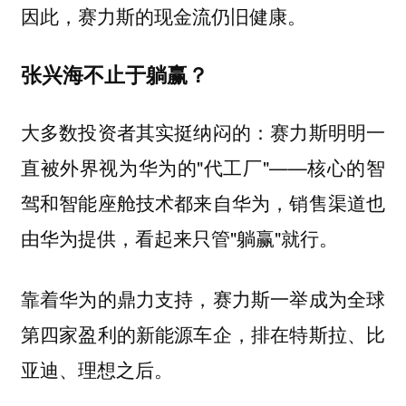
因此，
赛力斯的现金流仍旧健康。
张兴海不止于躺赢？
大多数投资者其实挺纳闷的：赛力斯明明一
直被外界视为华为的"代工厂"——核心的智
驾和智能座舱技术都来自华为，销售渠道也
由华为提供，看起来只管"躺赢"就行。
靠着华为的鼎力支持，赛力斯一举成为全球
第四家盈利的新能源车企，排在特斯拉、比
亚迪、理想之后。