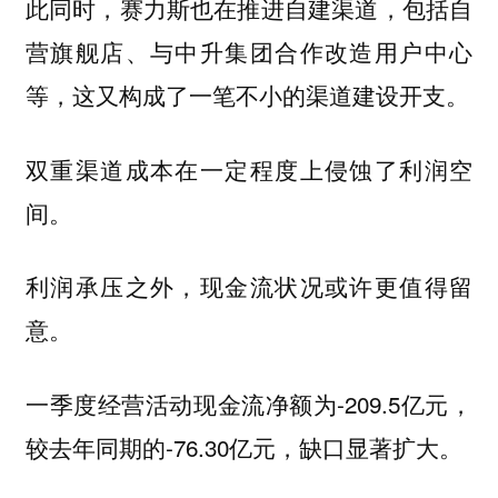
此同时，赛力斯也在推进自建渠道，包括自
营旗舰店、与中升集团合作改造用户中心
等，这又构成了一笔不小的渠道建设开支。
双重渠道成本在一定程度上侵蚀了利润空
间。
利润承压之外，现金流状况或许更值得留
意。
一季度经营活动现金流净额为-209.5亿元，
较去年同期的-76.30亿元，缺口显著扩大。