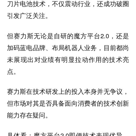
刀片电池技术，不仅震动行业，还成功破圈
引发广泛关注。
但赛力斯无论是自研的魔方平台2.0，还是
加码蓝电品牌、布局机器人业务，目前都尚
未展现出对业绩有明显拉动作用的技术亮
点。
赛力斯在技术研发上的投入本身并无争议，
但市场对其是否具备面向消费者的技术创新
能力存在疑问。
具体看：魔方平台2.0即便技术表现优异，