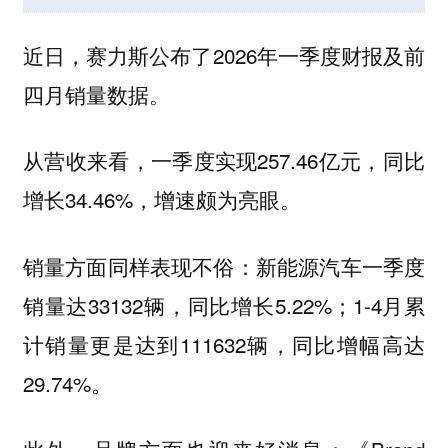
近日，赛力斯公布了2026年一季度财报及前
四月销量数据。
从营收来看，一季度实现257.46亿元，同比
增长34.46%，增速颇为亮眼。
销量方面同样表现不俗：新能源汽车一季度
销量达33132辆，同比增长5.22%；1-4月累
计销量更是达到111632辆，同比增幅高达
29.74%。