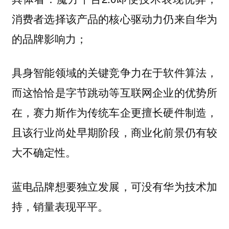
消费者选择该产品的核心驱动力仍来自华为
的品牌影响力；
具身智能领域的关键竞争力在于软件算法，
而这恰恰是字节跳动等互联网企业的优势所
在，赛力斯作为传统车企更擅长硬件制造，
且该行业尚处早期阶段，商业化前景仍有较
大不确定性。
蓝电品牌想要独立发展，可没有华为技术加
持，销量表现平平。