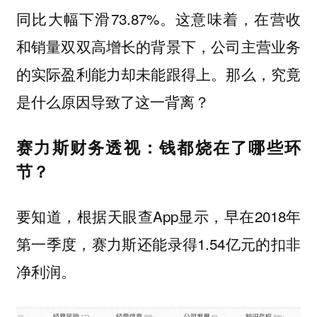
同比大幅下滑73.87%。这意味着，在营收
和销量双双高增长的背景下，公司主营业务
的实际盈利能力却未能跟得上。那么，究竟
是什么原因导致了这一背离？
赛力斯财务透视：钱都烧在了哪些环
节？
要知道，根据天眼查App显示，早在2018年
第一季度，赛力斯还能录得1.54亿元的扣非
净利润。