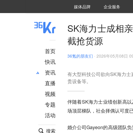
36氪Auto
数字时氪
企业号
未来消费
智能涌现
未来城市
启动Power on
媒体品牌
企业服务
企服点评
36氪出海
36氪研究院
潮生TIDE
36氪企服点评
36Kr研究院
36氪财经
职场bonus
36碳
后浪研究所
36Kr创新咨询
暗涌Waves
硬氪
氪睿研究院
SK海力士成相
截抢货源
首页
36氪的朋友们
·
2026年05月08日 09
快讯
资讯
有大型科技公司欲向SK海力士
贵设备等。
直播
最新
推荐
创投
财经
视频
汽车
AI
伴随着SK海力士业绩创新高以
专题
科技
项目推荐
场顶层梯队，社会择偶认可度
活动
专精特新
安徽
婚介公司Gayeon的高级团队负
搜索