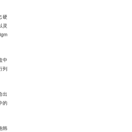
态硬
以灵
gm
盘中
行列
给出
中的
跑韩