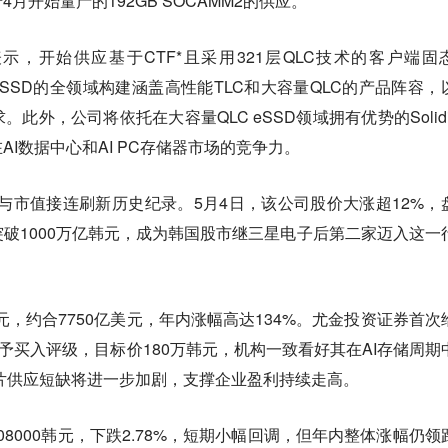
月开始量产的192GB SOCAMM2的供应。
示，开始供应基于CTF*且采用321层QLC技术的客户端固
在eSSD的全领域构建涵盖高性能TLC和大容量QLC的产品阵容，
此外，公司将依托在大容量QLC eSSD领域拥有优势的Solidi
I数据中心和AI PC存储器市场的竞争力。
与市值接连刷新历史纪录。5月4日，该公司股价大涨超12%，
破1000万亿韩元，成为韩国股市继三星电子后第二家迈入这一
韩元，约合7750亿美元，年内涨幅高达134%。尤金投资证券首次
给予买入评级，目标价180万韩元，机构一致看好其在AI存储周期
芯片供应短缺将进一步加剧，支撑企业盈利持续走高。
08000韩元，下跌2.78%，短期小幅回调，但年内整体涨幅仍领