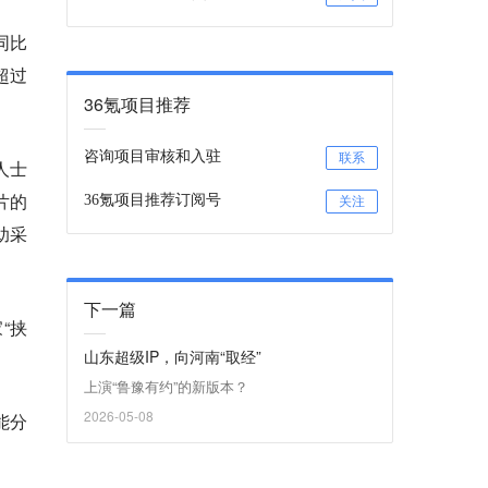
同比
超过
36氪项目推荐
咨询项目审核和入驻
联系
人士
片的
36氪项目推荐订阅号
关注
助采
下一篇
“挟
山东超级IP，向河南“取经”
上演“鲁豫有约”的新版本？
2026-05-08
能分