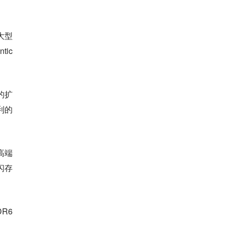
大型
ic
的扩
利的
高端
闪存
R6