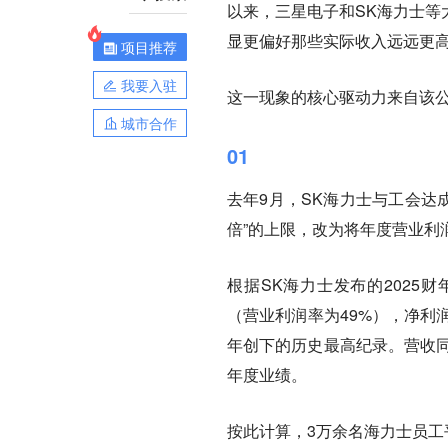
以来，三星电子和SK海力士等
显更偏好那些实际收入远远更高
项目推荐
我要入驻
这一现象的核心驱动力来自该
城市合作
01
去年9月，SK海力士与工会达
倍”的上限，改为将年度营业利
根据SK海力士发布的2025财
（营业利润率为49%），净利润
年创下的历史最高纪录。营收同
年度业绩。
按此计算，3万余名海力士员工