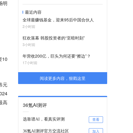
场明
最近内容
全球最赚钱基金，迎来95后中国合伙人
2小时前
狂欢落幕 韩股投资者的“至暗时刻”
3小时前
年营收200亿，巨头为何还要“擦边”？
10
17小时前
阅读更多内容，狠戳这里
韩元
24
最高
36氪AI测评
选靠谱AI，看真实评测
查看
36氪AI测评官方交流社区
加入