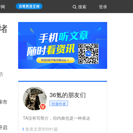
评网
搜索
登录
堵
昂
36氪的朋友们
亲市
特邀作者
TA没有写简介，但内敛也是一种表达
开启
发表文章
50091
篇