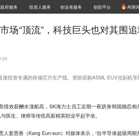
创投发布
项目推荐
核心服务
LP源计划
政府服务
投资人服务
创业者服务
创投平台
AI测
36氪Pro
VClub
VClub投资机构库
创投氪堂
城市之窗
投资机构职位推介
企业入驻
投资人认证
亲市场“顶流”，科技巨头也对其围追
:29
直接投资专属的存储芯片生产线、资助采购ASML EUV光刻机等
及绩效薪酬水涨船高，SK海力士员工近期一夜跻身韩国婚恋相
已与医生、律师等传统高薪精英职业平起平坐。
责人姜恩善（Kang Eun-sun）对媒体表示，“自半导体超级周期