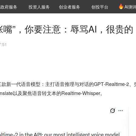
创投发布
项目推荐
核心服务
LP源计划
政府服务
投资人服务
创业者服务
创投平台
AI测
36氪Pro
VClub
VClub投资机构库
创投氪堂
城市之窗
投资机构职位推介
企业入驻
投资人认证
“张嘴”，你要注意：辱骂AI，很贵的
:51
加入三款新一代语音模型：主打
语音推理与对话的
GPT‑Realtime‑2
ranslate以及聚焦
语音转文本的
Realtime‑Whisper
。