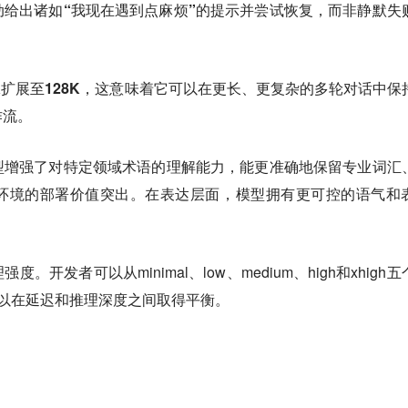
动给出诸如“我现在遇到点麻烦”的提示并尝试恢复
，而非静默失
扩展至128K
，这意味着它可以在更长、更复杂的多轮对话中保
作流。
型增强了对特定领域术语的理解能力，能更准确地保留专业词汇
环境的部署价值突出。在表达层面，模型拥有更可控的语气和
理强度
。开发者可以从minimal、low、medium、high和xhigh
，以在延迟和推理深度之间取得平衡。