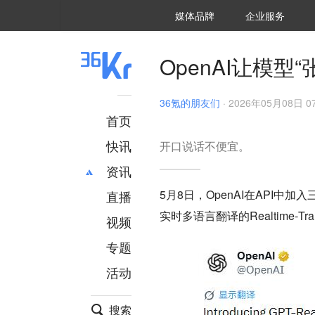
36氪Auto
数字时氪
企业号
未来消费
智能涌现
未来城市
启动Power on
媒体品牌
企业服务
企服点评
36氪出海
36氪研究院
潮生TIDE
36氪企服点评
36Kr研究院
36氪财经
职场bonus
36碳
后浪研究所
36Kr创新咨询
暗涌Waves
硬氪
氪睿研究院
OpenAI让模型
36氪的朋友们
·
2026年05月08日 07
首页
快讯
开口说话不便宜。
资讯
5月8日，OpenAI在API中
直播
最新
推荐
实时多语言翻译的
Realtime‑T
创投
财经
视频
汽车
AI
专题
科技
项目推荐
活动
专精特新
安徽
搜索