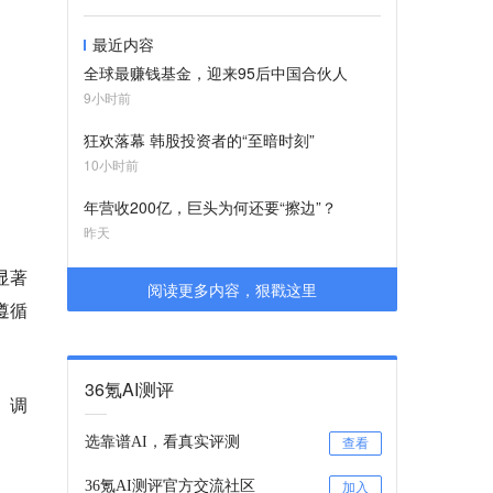
最近内容
全球最赚钱基金，迎来95后中国合伙人
9小时前
狂欢落幕 韩股投资者的“至暗时刻”
10小时前
年营收200亿，巨头为何还要“擦边”？
昨天
显著
阅读更多内容，狠戳这里
令遵循
36氪AI测评
、调
选靠谱AI，看真实评测
查看
36氪AI测评官方交流社区
加入