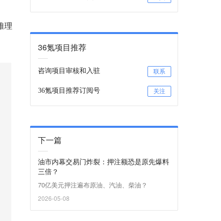
推理
36氪项目推荐
咨询项目审核和入驻
联系
36氪项目推荐订阅号
关注
下一篇
油市内幕交易门炸裂：押注额恐是原先爆料
三倍？
70亿美元押注遍布原油、汽油、柴油？
2026-05-08