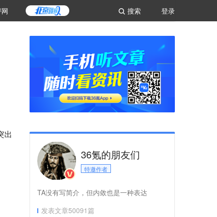
评网
搜索
登录
、突出
36氪的朋友们
特邀作者
TA没有写简介，但内敛也是一种表达
发表文章
50091
篇