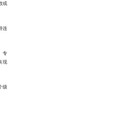
败或
持连
、专
表现
五个级