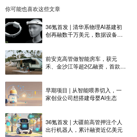
你可能也喜欢这些文章
36氪首发 | 清华系物理AI基建初
创再融数千万美元，数据设备进
入全球化规模交付
前安克高管做智能房车，获元
禾、金沙江等超2亿融资，首款产
品2027年初量产｜硬氪首发
早期项目 | 从智能喂养切入，一
家创业公司想搭建母婴AI生态
36氪首发 | 大疆前高管押注个人
出行机器人，累计融资近亿美元