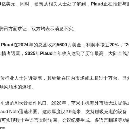
20亿美元。同时，硬氪从相关人士处了解到，Plaud正在推进与
d及腾讯方面求证，双方均表示消息不实。
laud在2024年的总营收约5600万美金，利润率接近20%，“20
情者透露，2025年Plaud全年收入达到了历年最高，大陆全线
一位行业人士告诉硬氪，其销量在国内市场或未超过十万台。
显
外顺风顺水的爆涨。
GPT引爆的AI录音硬件风口。2023年，苹果手机海外市场无法提供
aud Note迅速出圈。这款厚度仅2.9毫米、支持磁吸充电的设备
后可实现数十种语言实时转写、会议纪要生成、多语言翻译等功
刚需。