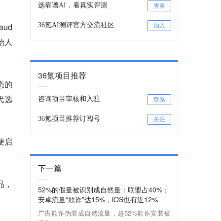
选靠谱AI，看真实评测
查看
ud
36氪AI测评官方交流社区
加入
始人
36氪项目推荐
态的
代选
咨询项目审核和入驻
联系
36氪项目推荐订阅号
关注
便启
下一篇
产品，
52%的假量被识别成自然量：联盟占40%；
安卓流量“欺诈”达15%，iOS也有近12%
广告欺诈伪装成自然流量，超52%欺诈安装被