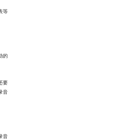
表等
动的
还要
录音
录音