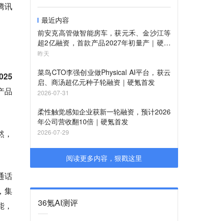
腾讯
最近内容
前安克高管做智能房车，获元禾、金沙江等
超2亿融资，首款产品2027年初量产｜硬氪
首发
昨天
菜鸟CTO李强创业做Physical AI平台，获云
25
启、商汤超亿元种子轮融资｜硬氪首发
产品
2026-07-31
柔性触觉感知企业获新一轮融资，预计2026
年公司营收翻10倍｜硬氪首发
然，
2026-07-29
阅读更多内容，狠戳这里
通话
，集
36氪AI测评
能，