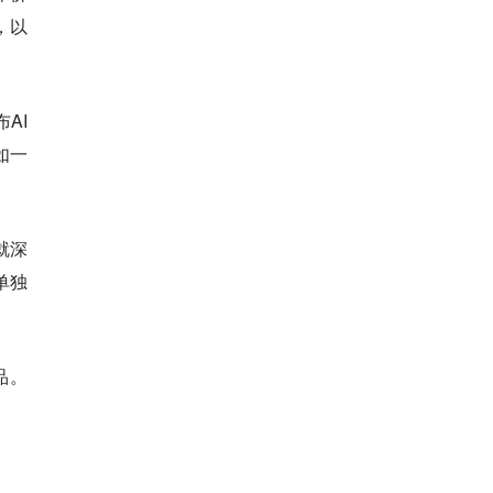
，以
AI
如一
就深
单独
品。