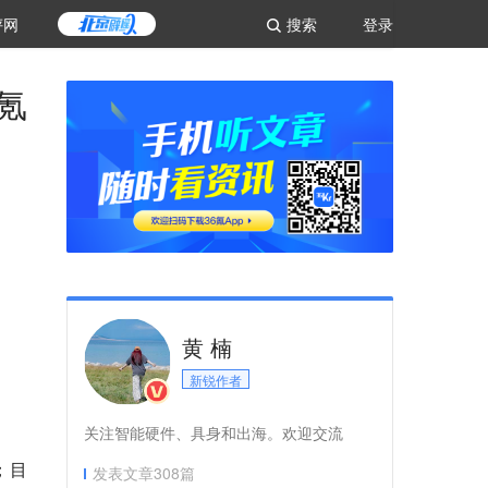
评网
搜索
登录
氪
黄 楠
新锐作者
关注智能硬件、具身和出海。欢迎交流
；
目
发表文章
308
篇