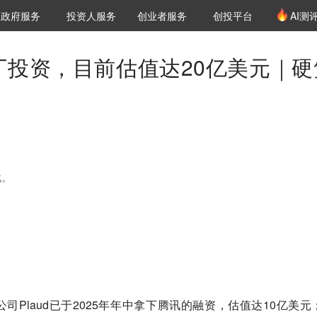
创投发布
项目推荐
核心服务
LP源计划
政府服务
投资人服务
创业者服务
创投平台
AI测
36氪Pro
VClub
VClub投资机构库
创投氪堂
城市之窗
投资机构职位推介
企业入驻
投资人认证
大厂投资，目前估值达20亿美元｜硬
代。
司Plaud已于2025年年中拿下腾讯的融资，估值达10亿美元