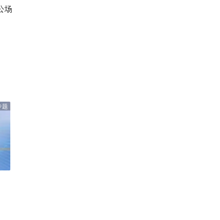
公场
专题