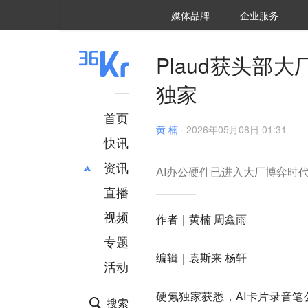
36氪Auto
数字时氪
企业号
未来消费
智能涌现
未来城市
启动Power on
媒体品牌
企业服务
企服点评
36氪出海
36氪研究院
潮生TIDE
36氪企服点评
36Kr研究院
36氪财经
职场bonus
36碳
后浪研究所
36Kr创新咨询
暗涌Waves
硬氪
氪睿研究院
Plaud获头部
独家
首页
黄 楠
·
2026年05月08日 01:31
快讯
资讯
AI办公硬件已进入大厂博弈时
直播
最新
推荐
创投
财经
视频
作者｜黄楠 周鑫雨
汽车
AI
专题
科技
项目推荐
编辑｜袁斯来 杨轩
活动
专精特新
安徽
硬氪独家获悉，AI卡片录音笔公
搜索