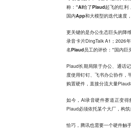
称：
“AI给了Plaud起飞
国内App和大模型的迭代速度
更关键的是办公生态巨头的降维入
录音卡片DingTalk A1；2
名Plaud员工的评价：“国内
Plaud长期局限于办公、通
度使用钉钉、飞书办公协作，
购置硬件，直接分流大量Plau
如今，AI录音硬件赛道正变
Plaud必须依托某个大厂，
恰巧，
腾讯也需要一个硬件触