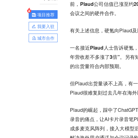
前，Plaud公司估值已涨至约
会议之间的硬件合作。
项目推荐
我要入驻
有关上述信息，硬氪向Plau
城市合作
一名接近Plaud人士告诉硬氪，P
年营收差不多涨了3倍”。另有知
的出货量符合内部预期。
但Plaud出货量谈不上高，
有
Plaud很难复刻过去几年在海
Plaud的崛起，踩中了Chat
录音的痛点，让AI卡片录音笔Pl
成多麦克风阵列，接入大模型
解决海外用户通话与会议记录