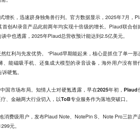
发式增长，迅速跻身独角兽行列。官方数据显示，2025年7月，Pla
首创AI录音产品此前两年均实现十倍级的增长。Plaud联合创
中也透露，2025年Plaud总营收预计能达到2.5亿美元。
然红利与先发优势。 “Plaud早期能起来，核心是抓住了单一形
薄、能磁吸手机、还集成大模型的录音设备，海外用户没有替
告诉硬氪。
启中国市场布局。
知情人士对硬氪透露，早在2025年初，Plaud
疗、金融两大行业切入，以ToB专业服务作为落地突破口。
消费级用户，发布Plaud Note、NotePin S、Note Pro三款
1299元。