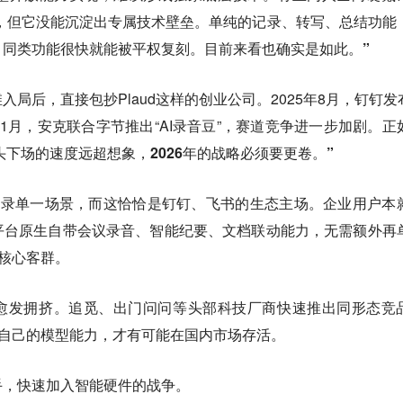
的红利，但它没能沉淀出专属技术壁垒。单纯的记录、转写、总结功能
，同类功能很快就能被平权复刻。目前来看也确实是如此。”
局后，直接包抄Plaud这样的创业公司。2025年8月，钉钉发布
026年1月，安克联合字节推出“AI录音豆”，赛道竞争进一步加剧。
正
巨头下场的速度远超想象，2026年的战略必须要更卷。”
话记录单一场景，而这恰恰是钉钉、飞书的生态主场。企业用户本
平台原生自带会议录音、智能纪要、文档联动能力，无需额外再
d核心客群。
得愈发拥挤。追觅、出门问问等头部科技厂商快速推出同形态竞
构筑自己的模型能力，才有可能在国内市场存活。
手，快速加入智能硬件的战争。