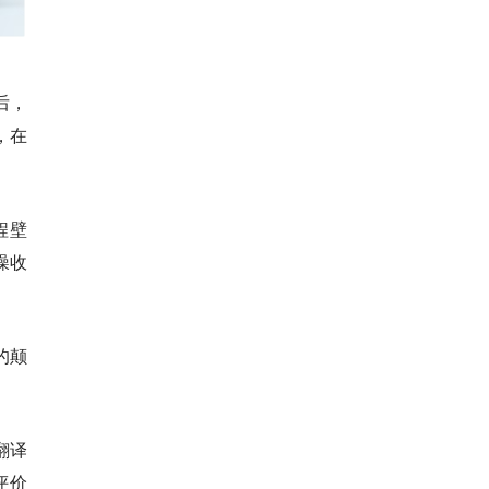
后，
，在
程壁
噪收
的颠
翻译
评价