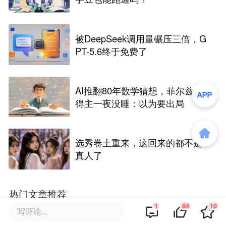
被DeepSeek调用量碾压三倍，G
PT-5.6终于免费了
AI推翻80年数学猜想，菲尔兹奖
得主一夜没睡：以为要出局
选秀卷土重来，这回来的都不是
真人了
热门文章推荐
1
84
10
写评论...
企服圈子