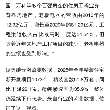
园、万科等多个百强房企的住房工程业务，
背靠房地产，老板电器的营收由2010年的
12.32亿元，增长至2020年的81.29亿元，工
程渠道收入占比最高时一度达54.54%，但
随着近年来地产工程项目的减少，老板电器
的业绩也受到影响。”
据奥维云网监测数据，2025年全年精装住宅
新开盘项目1073个、精装套数51.8万套，同
比下降22.1%，精装渗透率为35.9%，整体
仍延续下行态势。来自行业的监测数据，佐
证了这一观点。