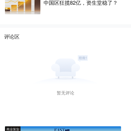
中国区狂揽82亿，资生堂稳了？
评论区
暂无评论
商业策划