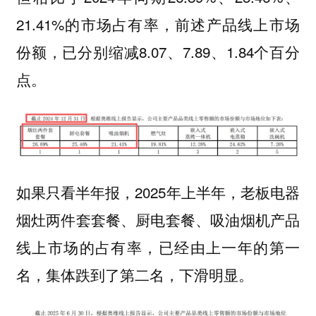
21.41%的市场占有率，前述产品线上市场
份额，已分别缩减8.07、7.89、1.84个百分
点。
如果只看半年报，2025年上半年，老板电器
烟灶两件套套餐、厨电套餐、吸油烟机产品
线上市场的占有率，已经由上一年的第一
名，集体跌到了第二名，下滑明显。