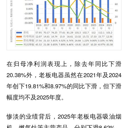
在归母净利润表现上，除去年同比下滑
20.38%外，老板电器虽然在2021年及2024
年创下19.81%和8.97%的同比下滑，但下滑
幅度均不及2025年度。
惨淡的业绩背后，2025年老板电器吸油烟
机、燃气灶等主营产品，分别下滑8.62%、