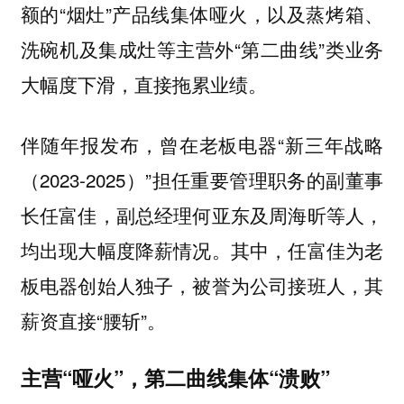
额的“烟灶”产品线集体哑火，以及蒸烤箱、
洗碗机及集成灶等主营外“第二曲线”类业务
大幅度下滑，直接拖累业绩。
伴随年报发布，曾在老板电器“新三年战略
（2023-2025）”担任重要管理职务的副董事
长任富佳，副总经理何亚东及周海昕等人，
均出现大幅度降薪情况。其中，任富佳为老
板电器创始人独子，被誉为公司接班人，其
薪资直接“腰斩”。
主营“哑火”，第二曲线集体“溃败”