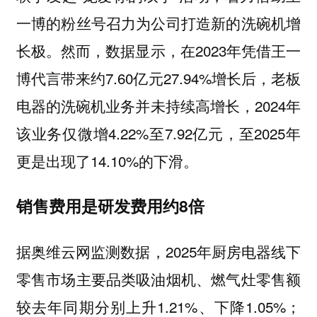
一博的粉丝号召力为公司打造新的洗碗机增
长极。然而，数据显示，在2023年凭借王一
博代言带来约7.60亿元27.94%增长后，老板
电器的洗碗机业务并未持续高增长，2024年
该业务仅微增4.22%至7.92亿元，至2025年
更是出现了14.10%的下滑。
销售费用是研发费用约8倍
据奥维云网监测数据，2025年厨房电器线下
零售市场主要品类吸油烟机、燃气灶零售额
较去年同期分别上升1.21%、下降1.05%；