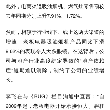
此外，电商渠道吸油烟机、燃气灶零售额较
去年同期分别上升7.91%、1.72%。
然而，相较于行业线下、线上这两大渠道的
增速，老板电器吸油烟机产品同比下滑
8.62%的表现令人大跌眼镜。在这背后，公
司与地产行业高度绑定导致的“地产依赖
症”短期难以消除，制约了公司的业绩增
长。
李飞在与《BUG》栏目沟通中直言：“自
2009年起，老板电器开始承接恒大、碧桂