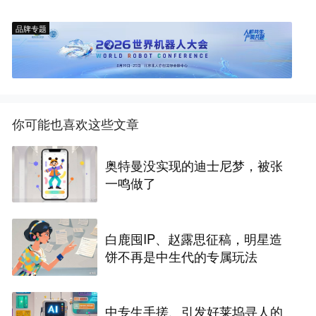
品牌专题
你可能也喜欢这些文章
奥特曼没实现的迪士尼梦，被张
一鸣做了
白鹿囤IP、赵露思征稿，明星造
饼不再是中生代的专属玩法
中专生手搓、引发好莱坞寻人的