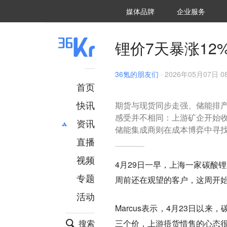
36氪Auto
数字时氪
企业号
未来消费
智能涌现
未来城市
启动Power on
媒体品牌
企业服务
企服点评
36氪出海
36氪研究院
潮生TIDE
36氪企服点评
36Kr研究院
36氪财经
职场bonus
36碳
后浪研究所
36Kr创新咨询
暗涌Waves
硬氪
氪睿研究院
锂价7天暴涨1
36氪的朋友们
·
2026年05月07日 08
首页
快讯
期货与现货同步走强、储能排产
感受并不相同：上游矿企开始
资讯
储能集成商则在成本博弈中寻
直播
最新
推荐
创投
财经
视频
4月29日一早，上海一家碳酸锂
汽车
AI
专题
周前还在观望的客户，这周开始‘
科技
项目推荐
活动
专精特新
安徽
Marcus表示，4月23日
搜索
三个价，上游捂货惜售的心态