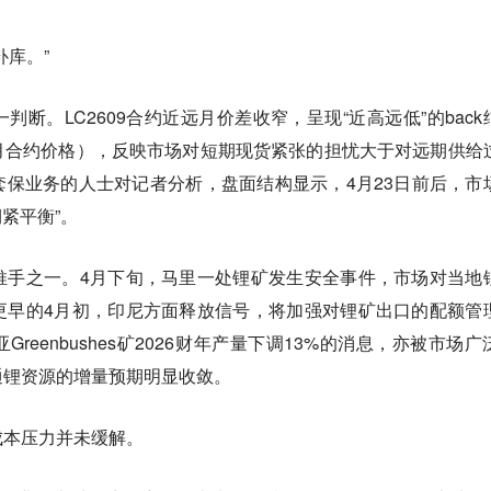
补库。”
断。LC2609合约近远月价差收窄，呈现“近高远低”的back
月合约价格），反映市场对短期现货紧张的担忧大于对远期供给
保业务的人士对记者分析，盘面结构显示，4月23日前后，市
期紧平衡”。
推手之一。4月下旬，马里一处锂矿发生安全事件，市场对当地
更早的4月初，印尼方面释放信号，将加强对锂矿出口的配额管
reenbushes矿2026财年产量下调13%的消息，亦被市场广
通锂资源的增量预期明显收敛。
成本压力并未缓解。