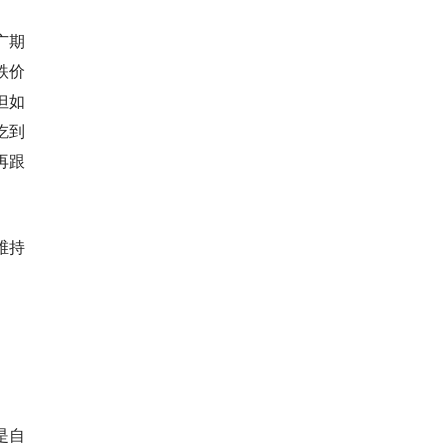
广期
跌价
但如
吃到
再跟
维持
是自