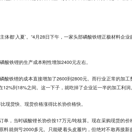
益主体都‘入夏’。”4月28日下午，一家头部磷酸铁锂正极材料企业
。
磷酸铁锂的生产成本刚性增加2400元左右。
吨磷酸铁锂的成本直接增加了2600到2800元。而行业正常的加工
长期在12%到18%之间。这一下子，就吃掉了企业近一半的加工利润
得比现货快、现货价格涨得比长协价格快。
月订单，当时碳酸锂长协价按17万元/吨核算。现在采购现货的价
光原料就倒亏2000多元。只能硬着头皮履约，但绝对不敢再接新