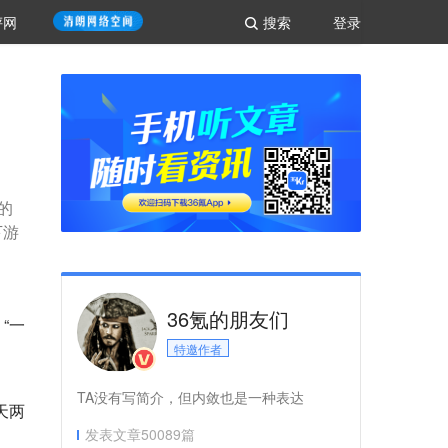
评网
搜索
登录
的
下游
36氪的朋友们
“一
特邀作者
TA没有写简介，但内敛也是一种表达
天两
发表文章
50089
篇