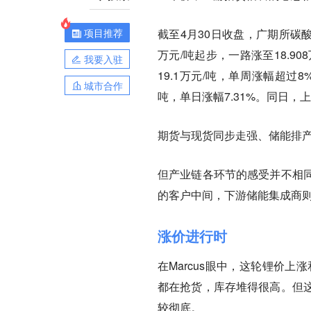
项目推荐
截至4月30日收盘，广期所碳酸锂
万元/吨起步，一路涨至18.9
我要入驻
19.1万元/吨，单周涨幅超过8
城市合作
吨，单日涨幅7.31%。同日，
期货与现货同步走强、储能排产
但产业链各环节的感受并不相
的客户中间，下游储能集成商
涨价进行时
在Marcus眼中，这轮锂价
都在抢货，库存堆得很高。但
较彻底。