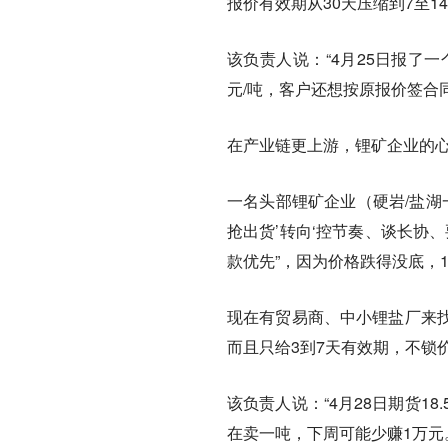
报价有效期从30天压缩到7至1
该负责人说：“4月25日报了一
元/吨，客户还想按原报价签合
在产业链更上游，锂矿企业的
一名头部锂矿企业（硬岩/盐湖
抢出货’转向‘控节奏、谈长协
款优先”，因为价格跌得没底，1
现在有贸易商、中小锂盐厂来找他
而且只给3到7天有效期，不锁
该负责人说：“4月28日期货18
在卖一吨，下周可能少赚1万元