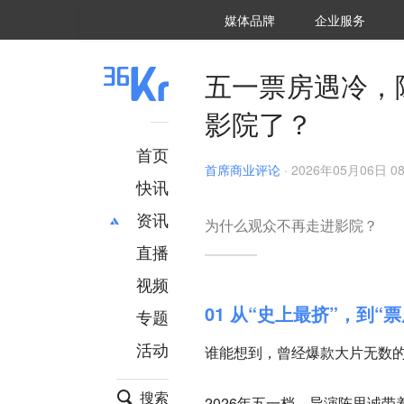
36氪Auto
数字时氪
企业号
未来消费
智能涌现
未来城市
启动Power on
媒体品牌
企业服务
企服点评
36氪出海
36氪研究院
潮生TIDE
36氪企服点评
36Kr研究院
36氪财经
职场bonus
36碳
后浪研究所
36Kr创新咨询
暗涌Waves
硬氪
氪睿研究院
五一票房遇冷，
影院了？
首页
首席商业评论
·
2026年05月06日 08
快讯
资讯
为什么观众不再走进影院？
直播
最新
推荐
创投
财经
视频
汽车
AI
01 从“史上最挤”，到“
专题
科技
项目推荐
活动
谁能想到，曾经爆款大片无数
专精特新
安徽
搜索
2026年五一档，导演陈思诚带