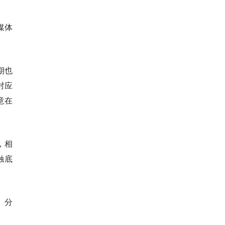
媒体
期也
对应
意在
，相
触底
》分