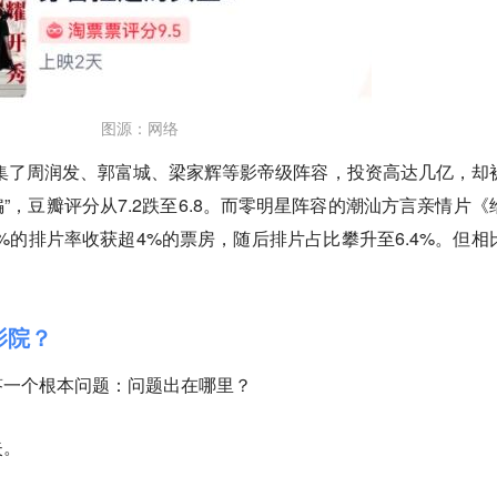
图源：网络
汇集了周润发、郭富城、梁家辉等影帝级阵容，投资高达几亿，却
骗”，豆瓣评分从7.2跌至6.8。而零明星阵容的潮汕方言亲情片《
6%的排片率收获超4%的票房，随后排片占比攀升至6.4%。但相
影院？
答一个根本问题：
问题出在哪里？
失。