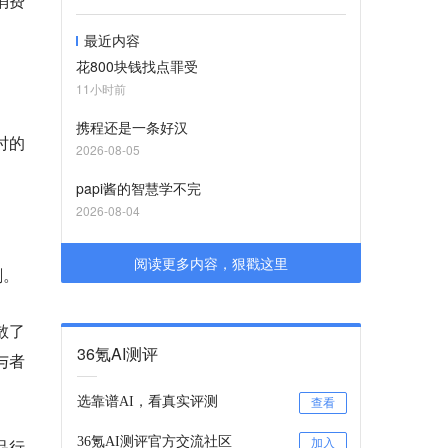
消费
最近内容
花800块钱找点罪受
11小时前
携程还是一条好汉
时的
2026-08-05
papi酱的智慧学不完
2026-08-04
阅读更多内容，狠戳这里
剧。
散了
36氪AI测评
与者
选靠谱AI，看真实评测
查看
36氪AI测评官方交流社区
品行
加入