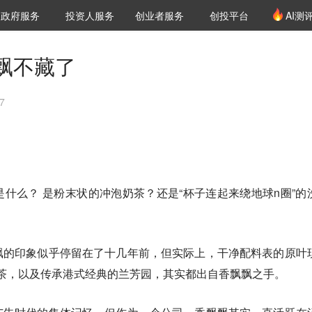
创投发布
项目推荐
核心服务
LP源计划
政府服务
投资人服务
创业者服务
创投平台
AI测
36氪Pro
VClub
VClub投资机构库
创投氪堂
城市之窗
投资机构职位推介
企业入驻
投资人认证
飘不藏了
7
什么？ 是粉末状的冲泡奶茶？还是“杯子连起来绕地球n圈”的
飘的印象似乎停留在了十几年前，但实际上，干净配料表的原叶
果茶，以及传承港式经典的兰芳园，其实都出自香飘飘之手。