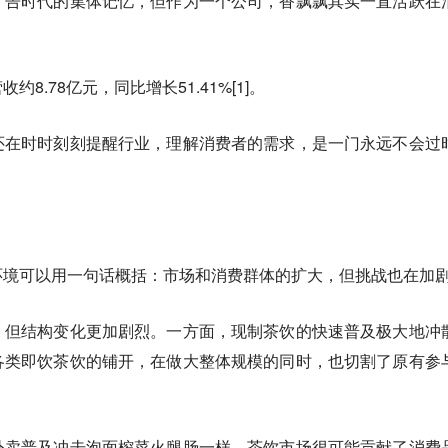
广告时代的集体记忆，但作为一个公司，香飘飘其实一直活跃在
8.78亿元，同比增长51.41%[1]。
还在时时刻刻提醒行业，理解消费者的需求，是一门永远不会过
环境可以用一句话概括：
市场和消费群体的扩大，但挑战也在加
，但结构变化更加剧烈。一方面，现制茶饮的快速普及极大地冲
各类即饮茶饮的铺开，在做大整体规模的同时，也切割了原有参
外卖普及冲击泡面榨菜火腿肠一样，茶饮市场很可能贡献了消费