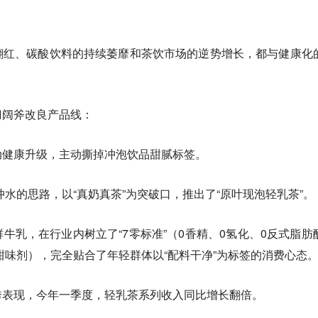
翻红、碳酸饮料的持续萎靡和茶饮市场的逆势增长，都与健康化
刀阔斧改良产品线：
动健康升级，主动撕掉冲泡饮品甜腻标签。
冲水的思路，以“真奶真茶”为突破口，推出了“原叶现泡轻乳茶”。
牛乳，在行业内树立了“7零标准”（0香精、0氢化、0反式脂肪
0甜味剂），完全贴合了年轻群体以“配料干净”为标签的消费心态
秀表现，今年一季度，轻乳茶系列收入同比增长翻倍。