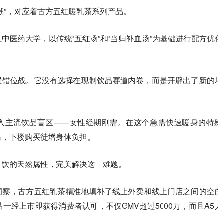
潮”，对应着
古方五红暖乳茶
系列产品。
中医药大学，以传统“五红汤”和“当归补血汤”为基础进行配方优
景错位战。它没有选择在现制饮品赛道内卷，而是开辟出了新的
入主流饮品盲区——女性经期刚需。在这个急需快速暖身的特
温，下楼购买徒增身体负担。
即饮的天然属性，完美解决这一难题。
洞察，古方五红乳茶精准地填补了线上外卖和线上门店之间的空
一经上市即获得消费者认可，不仅GMV超过5000万，而且A5