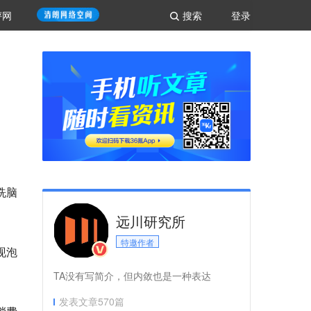
评网
搜索
登录
洗脑
远川研究所
特邀作者
现泡
TA没有写简介，但内敛也是一种表达
发表文章
570
篇