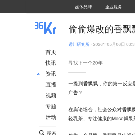
36氪Auto
数字时氪
企业号
未来消费
智能涌现
未来城市
启动Power on
媒体品牌
企业服务
企服点评
36氪出海
36氪研究院
潮生TIDE
36氪企服点评
36Kr研究院
36氪财经
职场bonus
36碳
后浪研究所
36Kr创新咨询
暗涌Waves
硬氪
氪睿研究院
偷偷爆改的香飘
远川研究所
·
2026年05月06日 03:3
首页
快讯
寻找下一个20年
资讯
一提到香飘飘，你的第一反应是
直播
最新
推荐
广告？
创投
财经
视频
汽车
AI
专题
在舆论场合，社会公众对香飘
科技
项目推荐
活动
专精特新
安徽
轻乳茶、专注健康的Meco鲜
搜索