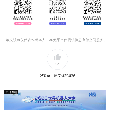
该文观点仅代表作者本人，36氪平台仅提供信息存储空间服务。
25
好文章，需要你的鼓励
品牌专题