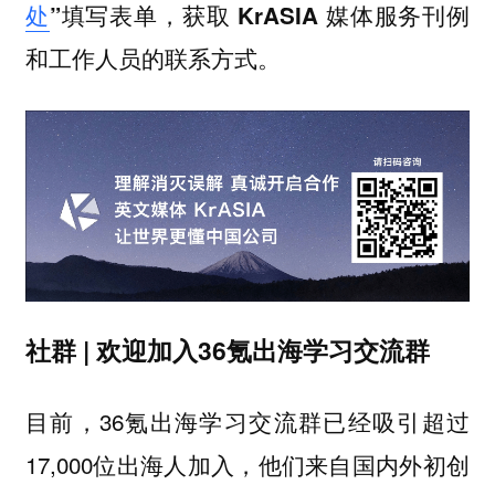
处
”填写表单，获取 KrASIA 媒体服务刊例
和工作人员的联系方式。
社群 | 欢迎加入36氪出海学习交流群
目前，36氪出海学习交流群已经吸引超过
17,000位出海人加入，他们来自国内外初创