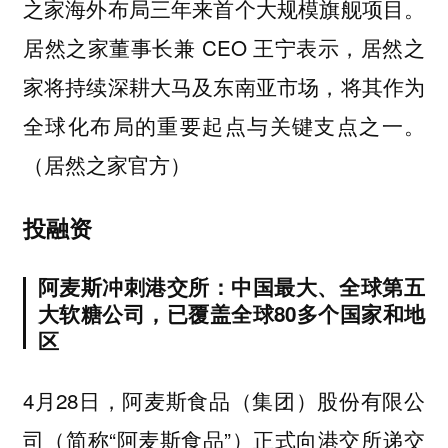
之家海外布局三年来首个大规模旗舰项目。
居然之家董事长兼 CEO 王宁表示，居然之
家将持续深耕大马及东南亚市场，将其作为
全球化布局的重要起点与关键支点之一。
（居然之家官方）
投融资
阿麦斯冲刺港交所：中国最大、全球第五
大软糖公司，已覆盖全球80多个国家和地
区
4月28日，阿麦斯食品（集团）股份有限公
司（简称“阿麦斯食品”）正式向港交所递交