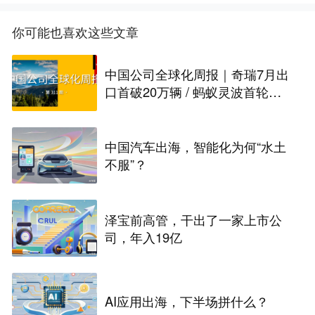
你可能也喜欢这些文章
中国公司全球化周报｜奇瑞7月出
口首破20万辆 / 蚂蚁灵波首轮融
资拟募资15亿元
中国汽车出海，智能化为何“水土
不服”？
泽宝前高管，干出了一家上市公
司，年入19亿
AI应用出海，下半场拼什么？