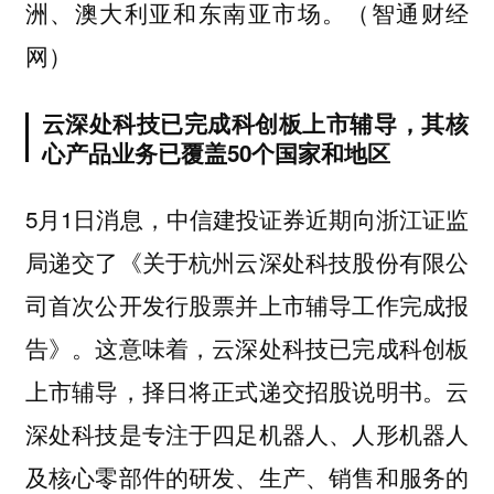
洲、澳大利亚和东南亚市场。（智通财经
网）
云深处科技已完成科创板上市辅导，其核
心产品业务已覆盖50个国家和地区
5月1日消息，中信建投证券近期向浙江证监
局递交了《关于杭州云深处科技股份有限公
司首次公开发行股票并上市辅导工作完成报
告》。这意味着，云深处科技已完成科创板
上市辅导，择日将正式递交招股说明书。云
深处科技是专注于四足机器人、人形机器人
及核心零部件的研发、生产、销售和服务的