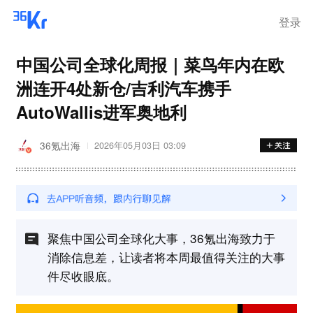
登录
中国公司全球化周报｜菜鸟年内在欧
洲连开4处新仓/吉利汽车携手
AutoWallis进军奥地利
36氪出海
2026年05月03日 03:09
聚焦中国公司全球化大事，36氪出海致力于
消除信息差，让读者将本周最值得关注的大事
件尽收眼底。