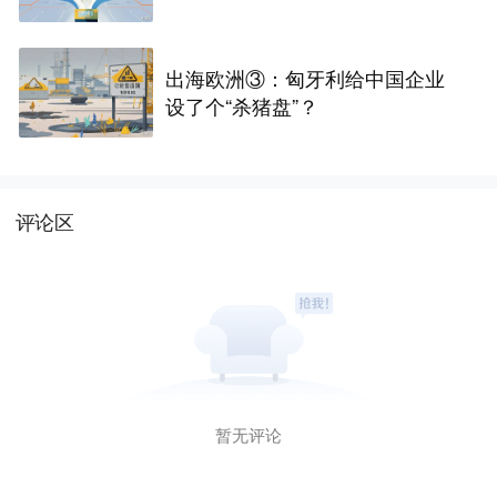
出海欧洲③：匈牙利给中国企业
设了个“杀猪盘”？
评论区
暂无评论