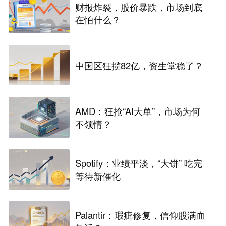
财报炸裂，股价暴跌，市场到底
在怕什么？
中国区狂揽82亿，资生堂稳了？
AMD：狂抢“AI大单”，市场为何
不领情？
Spotify：业绩平淡，“大饼” 吃完
等待新催化
Palantir：瑕疵修复，信仰股满血