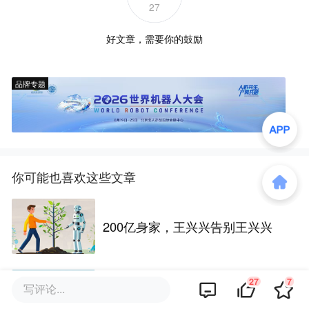
27
好文章，需要你的鼓励
品牌专题
你可能也喜欢这些文章
200亿身家，王兴兴告别王兴兴
27
7
宇树王兴兴身家已超180亿，一批
写评论...
90后新贵也将诞生