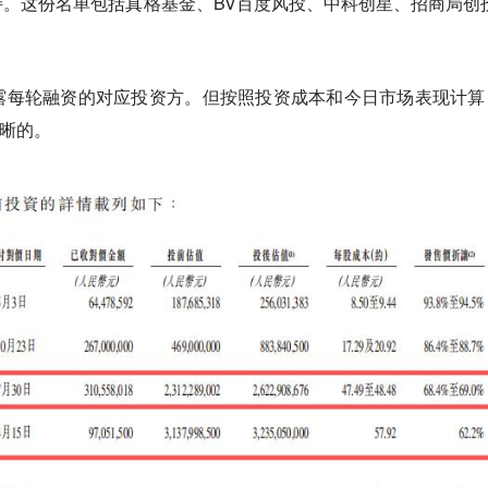
。这份名单包括真格基金、BV百度风投、中科创星、招商局创
露每轮融资的对应投资方。但按照投资成本和今日市场表现计算
晰的。