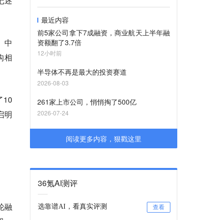
记述
最近内容
前5家公司拿下7成融资，商业航天上半年融
、中
资额翻了3.7倍
12小时前
构相
半导体不再是最大的投资赛道
2026-08-03
10
261家上市公司，悄悄掏了500亿
启明
2026-07-24
阅读更多内容，狠戳这里
。
36氪AI测评
轮融
选靠谱AI，看真实评测
查看