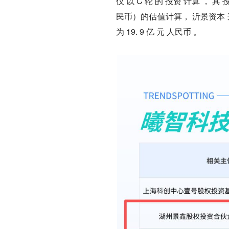
仅 以 C 轮 的 投资 计算 ， 其 
民币）的估值计算， 沂景资本 这一
为 19. 9 亿 元 人民币 。