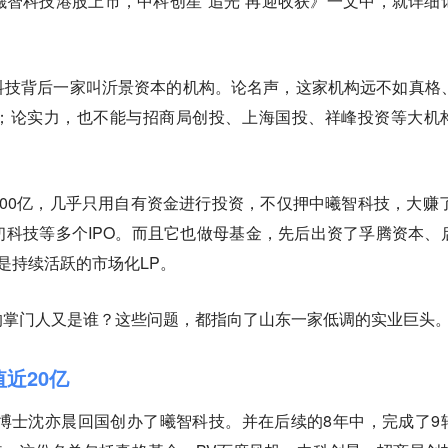
智科技港股上市，中科创星“追光”再迎收获》一文中，就详细
科技背后一家叫
沂景资本
的机构。论名声，这家机构远不如真格
；论实力，也不能与招商局创投、上海国投、祥峰投资等大机
00亿，几乎只用自有资金进行投资，不仅押中曦智科技，大赚了
科技等多个IPO。而且它也做母基金，先后出资了孚腾资本、
是持续活跃的市场化LP。
的掌门人又是谁？这些问题，都指向了山东一家低调的实业巨头
值近20亿
学博士沈亦晨回国创办了曦智科技。并在后续的8年中，完成了9