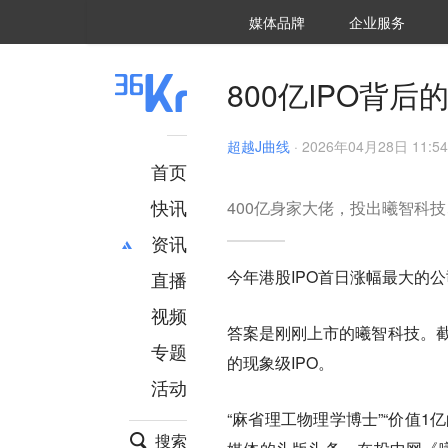
36氪Auto
数字时氪
企业号
未来消费
智能涌现
未来城市
启动Power on
媒体品牌
企业服务
企服点评
36氪出海
36氪研究院
潮生TIDE
36氪企服点评
36Kr研究院
36氪财经
职场bonus
36碳
后浪研究所
36Kr创新咨询
暗涌Waves
硬氪
氪睿研究院
800亿IPO背
超越J曲线
·
2026年04月28日 11:54
首页
快讯
400亿身家大佬，投出曦智科技
资讯
今年港股IPO首日涨幅最大的
直播
最新
推荐
创投
财经
视频
答案是刚刚上市的曦智科技。截
汽车
AI
专题
的现象级IPO。
科技
项目推荐
活动
专精特新
安徽
“麻省理工物理学博士”“价值1
搜索