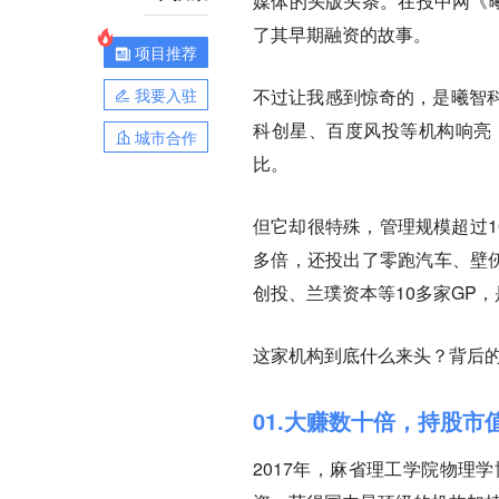
媒体的头版头条。在投中网《曦
了其早期融资的故事。
项目推荐
我要入驻
不过让我感到惊奇的，是曦智
科创星、百度风投等机构响亮
城市合作
比。
但它却很特殊，管理规模超过1
多倍，还投出了零跑汽车、壁仞
创投、兰璞资本等10多家GP，
这家机构到底什么来头？背后
01.大赚数十倍，持股市
2017年，麻省理工学院物理