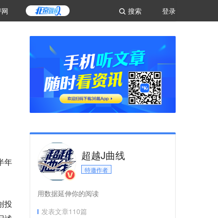
评网
搜索
登录
超越J曲线
半年
特邀作者
用数据延伸你的阅读
创投
发表文章
110
篇