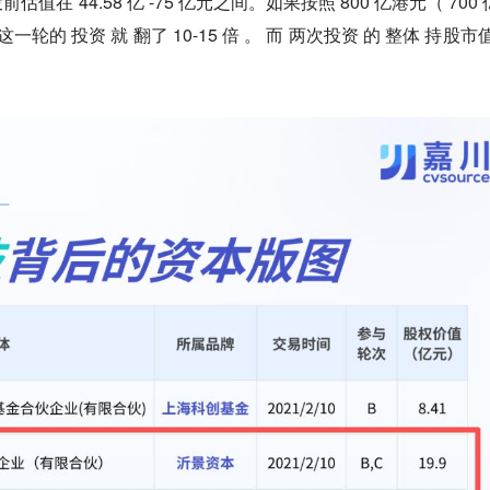
投前估值在 44.58 亿 -75 亿元之间。如果按照 800 亿港元（ 700
轮的 投资 就 翻了 10-15 倍 。 而 两次投资 的 整体 持股市