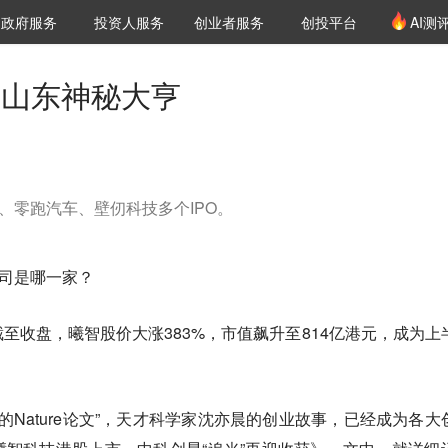
创投发布
项目推荐
核心服务
LP源计划
政府服务
投资人服务
创业者服务
创投平台
AI测
36氪Pro
VClub
VClub投资机构库
创投氪堂
城市之窗
投资机构职位推介
企业入驻
投资人认证
后的山东神秘大亨
、零跑汽车、壁仞科技多个IPO。
公司是哪一家？
至收盘，曦智股价大涨383%，市值飙升至814亿港元，成为上
亿的Nature论文”，天才科学家沈亦晨的创业故事，已经成为各大