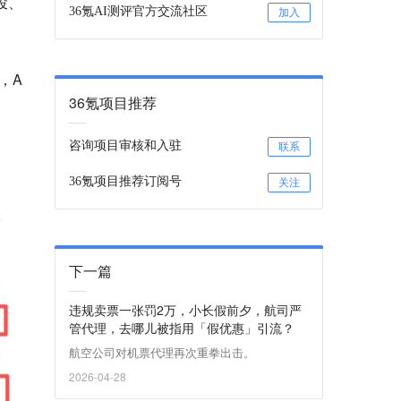
投、
36氪AI测评官方交流社区
加入
，A
36氪项目推荐
咨询项目审核和入驻
联系
36氪项目推荐订阅号
关注
下一篇
违规卖票一张罚2万，小长假前夕，航司严
管代理，去哪儿被指用「假优惠」引流？
航空公司对机票代理再次重拳出击。
2026-04-28