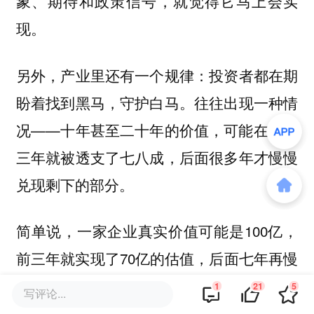
象、期待和政策信号，就觉得它马上会实
现。
另外，产业里还有一个规律：投资者都在期
盼着找到黑马，守护白马。往往出现一种情
况——十年甚至二十年的价值，可能在前两
三年就被透支了七八成，后面很多年才慢慢
兑现剩下的部分。
简单说，一家企业真实价值可能是100亿，
前三年就实现了70亿的估值，后面七年再慢
慢迭代耕耘通过后续增长填平估值。
1
21
5
写评论...