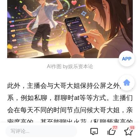
AI作图 by娱乐资本论
此外，主播会与大哥大姐保持公屏之外的联
系，例如私聊，群聊时at等等方式。主播们
会在每天不同的时间节点问候大哥大姐，亲
密度高的，甚至能聊出火花（私聊频率高的
77
15
写评论...
标识）。