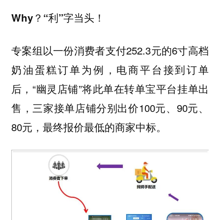
Why？“利”字当头！
专案组以一份消费者支付252.3元的6寸高档
奶油蛋糕订单为例，电商平台接到订单
后，“幽灵店铺”将此单在转单宝平台挂单出
售，三家接单店铺分别出价100元、90元、
80元，最终报价最低的商家中标。