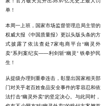
家！官方破天荒开出35.97亿元史上最大罚
单！
本周一上班，国家市场监督管理总局主管的
权威大报《中国质量报》更以头版头条的方
式披露了依法查处7家电商平台“幽灵外
卖”系列案纪实——利剑斩“幽灵” 铁拳护民
生！
从提级办理到重拳连击，彰显出国家相关部
门对关乎老百姓食品安全事件的零容忍和依
法打击“幽灵外卖”的坚定决心。与此同时，
也有不少网友对“幽灵外卖”的赔付方案翘首