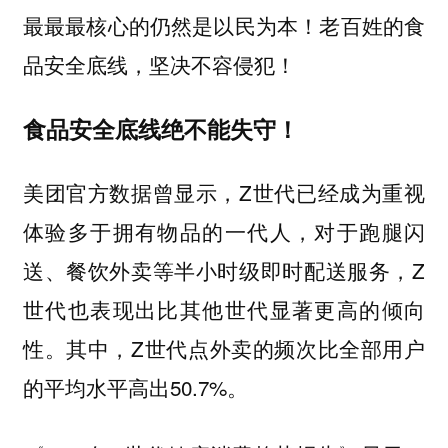
最最最核心的仍然是以民为本！
老百姓的食
品安全底线，坚决不容侵犯！
食品安全底线绝不能失守！
美团官方数据曾显示，Z世代已经成为重视
体验多于拥有物品的一代人，对于跑腿闪
送、餐饮外卖等半小时级即时配送服务，Z
世代也表现出比其他世代显著更高的倾向
性。其中，Z世代点外卖的频次比全部用户
的平均水平高出50.7%。