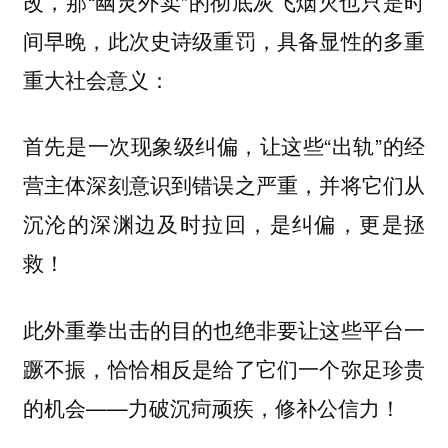
改，那“幽灵外卖”的彻底灰飞烟灭也只是时
间早晚，此次史诗级重罚，具备显性的多重
重大社会意义：
首先是一次现象级纠偏，让这些“出轨”的经
营主体深刻意识到错误之严重，并将它们从
沉沦的深渊边及时拉回，
是纠偏，更是拯
救！
此外重拳出击的目的也绝非要让这些平台一
蹶不振，恰恰相反是给了它们一个弥足珍贵
的机会——
力破沉疴顽疾，修补公信力！