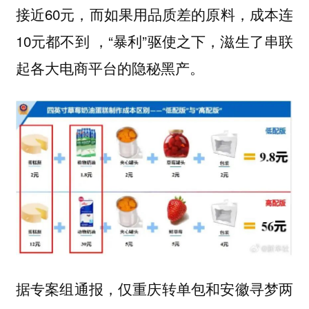
接近60元，而如果用品质差的原料，成本连
10元都不到 ，“暴利”驱使之下，滋生了串联
起各大电商平台的隐秘黑产。
据专案组通报，仅重庆转单包和安徽寻梦两