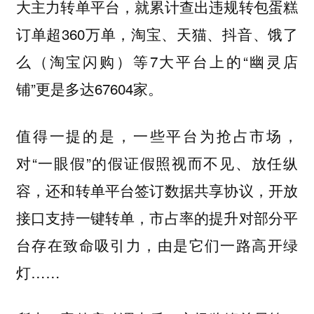
大主力转单平台，就累计查出违规转包蛋糕
订单超360万单，淘宝、天猫、抖音、饿了
么（淘宝闪购）等7大平台上的“幽灵店
铺”更是多达67604家。
值得一提的是，一些平台为抢占市场，
对“一眼假”的假证假照视而不见、放任纵
容，还和转单平台签订数据共享协议，开放
接口支持一键转单，市占率的提升对部分平
台存在致命吸引力，由是它们一路高开绿
灯……