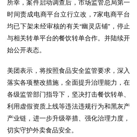
所幸，案件启动调查后，市场监管总局第一
时间责成电商平台立行立改，7家电商平台
均已下架未经审核的有关“幽灵店铺”，停止
与相关转单平台的餐饮转单合作。并陆续开
始公开表态。
美团表示，将按照食品安全监管要求，深入
落实各项整改措施，全面提升治理能力，在
各级监管部门指导下，坚决打击餐饮转单、
利用虚假资质上线等违法违规行为和黑灰产
产业链，进一步升级举措、强化治理力度，
切实守护外卖食品安全。