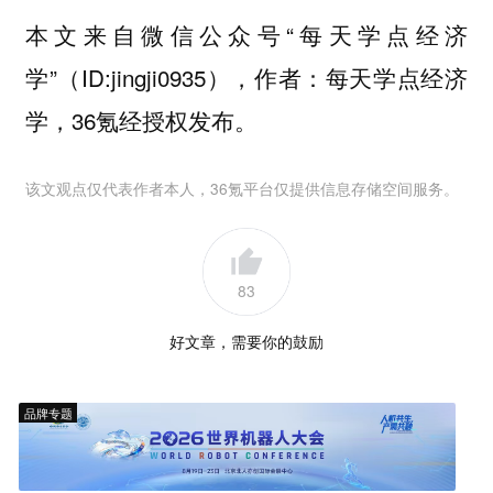
本文来自微信公众号“每天学点经济
学”（ID:jingji0935），作者：每天学点经济
学，36氪经授权发布。
该文观点仅代表作者本人，36氪平台仅提供信息存储空间服务。
83
好文章，需要你的鼓励
品牌专题