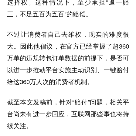
选择权。这种情况下，至少承担“退一赔
三，不足五百为五百”的赔偿。
不过让消费者自己去维权，现实的难度很
大。因此他倡议，在官方已经掌握了超360
万单的违规转包订单数据的前提下，是否可
以进一步推动平台实施主动识别、一键赔付
给这360万人次的消费者机制。
截至本文发稿前，针对“赔付”问题，相关平
台尚未有进一步回应，互联网那些事也将持
续关注。