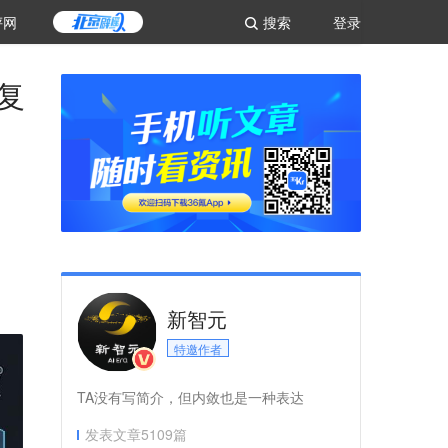
评网
搜索
登录
复
新智元
特邀作者
TA没有写简介，但内敛也是一种表达
发表文章
5109
篇