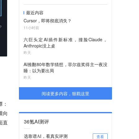
最近内容
Cursor，即将彻底消失？
11小时前
六巨头定AI插件新标准，撞脸Claude，
Anthropic没上桌
昨天
AI推翻80年数学猜想，菲尔兹奖得主一夜没
睡：以为要出局
昨天
阅读更多内容，狠戳这里
潭：
横向
36氪AI测评
面直
选靠谱AI，看真实评测
查看