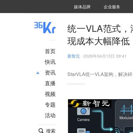
36氪Auto
数字时氪
企业号
未来消费
智能涌现
未来城市
启动Power on
媒体品牌
企业服务
企服点评
36氪出海
36氪研究院
潮生TIDE
36氪企服点评
36Kr研究院
36氪财经
职场bonus
36碳
后浪研究所
36Kr创新咨询
暗涌Waves
硬氪
氪睿研究院
统一VLA范式，
现成本大幅降低
首页
新智元
·
2026年04月13日 09:41
快讯
资讯
StarVLA统一VLA架构，解决
直播
最新
推荐
创投
财经
视频
汽车
AI
专题
科技
项目推荐
活动
专精特新
安徽
搜索