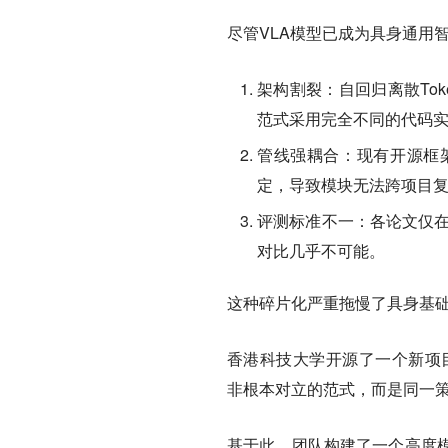
尽管VLA模型已成为具身通用
架构割裂：
自回归离散To
范式采用完全不同的代码
管线强耦合：
现有开源框
定，导致模块无法跨项目
评测标准不一：
各论文仅在
对比几乎不可能。
这种碎片化严重拖慢了具身基
香港科技大学开源了一个新项目Star
非根本对立的范式，而是同一策
基于此，团队构建了一个高度