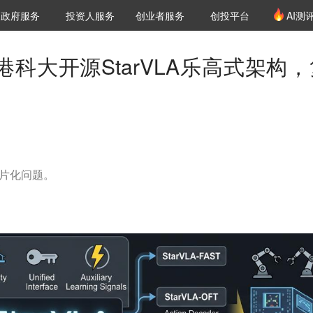
创投发布
项目推荐
核心服务
LP源计划
政府服务
投资人服务
创业者服务
创投平台
AI测
36氪Pro
VClub
VClub投资机构库
创投氪堂
城市之窗
投资机构职位推介
企业入驻
投资人认证
港科大开源StarVLA乐高式架构，
碎片化问题。