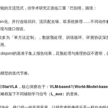
智能的主流范式，但学术研究正面临三重「巴别塔」困境：
ken化、并行连续回归、流匹配去噪、双系统推理……不同动作
实现与接口假设。
架多为「单方法定制」，数据预处理、训练循环、评测协议深
复用。
disjoint的基准子集上报告结果，且预处理与推理协议不透明，
础模型的迭代节奏。
VLA，核心洞察在于：VLM-based与World-Model-bas
略框架下不同辅助学习信号（L_aux）的变体。
模块化、接口统一的开源底座，让研究者能像搭乐高一样自由组