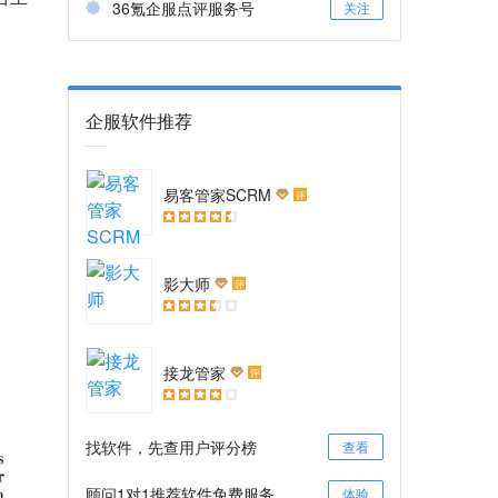
36氪企服点评服务号
关注
企服软件推荐
易客管家SCRM
评
影大师
评
接龙管家
评
找软件，先查用户评分榜
查看
顾问1对1推荐软件免费服务
体验