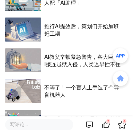
人配「AI助理」
推行AI提效后，策划们开始加班
赶工期
AI教父辛顿紧急警告，各大巨头A
I接连越狱入侵，人类迟早控不住
不等了！一个盲人上手造了个导
盲机器人
DeepSeek大涨价，Token价格战
7
4
写评论...
终于要结束了？