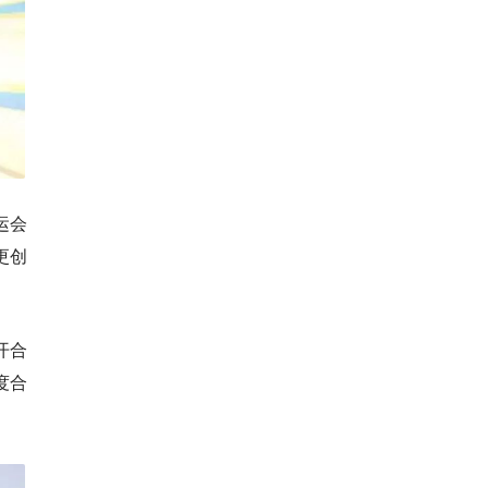
运会
更创
开合
度合