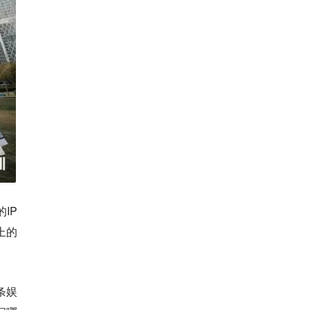
IP
上的
条娱