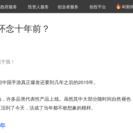
创投发布
项目推荐
核心服务
LP源计划
政府服务
投资人服务
创业者服务
创投平台
AI测
36氪Pro
VClub
VClub投资机构库
创投氪堂
城市之窗
投资机构职位推介
企业入驻
投资人认证
怀念十年前？
属于我！
但中国手游真正爆发还要到几年之后的2015年。
熟，许多品类代表性产品上线。虽然其中大部分随时间自然褪色
直活到了今天，活成了当年都不敢想象的模样。
年