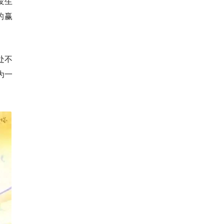
发生
的赢
处不
为一