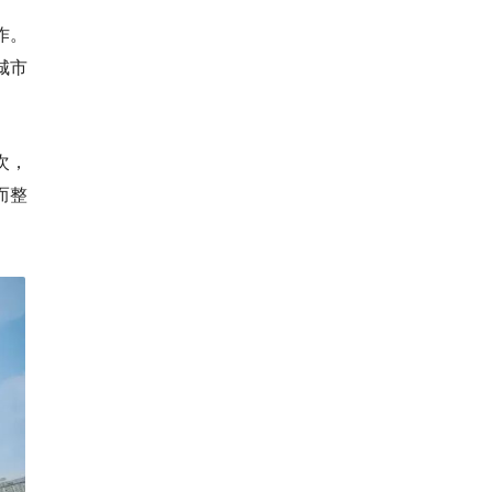
作。
城市
次，
而整