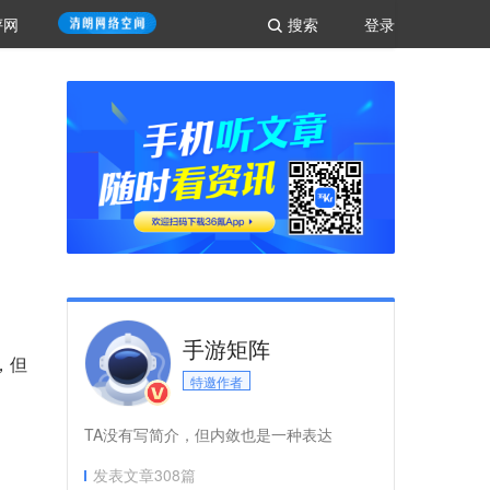
评网
搜索
登录
手游矩阵
，但
特邀作者
TA没有写简介，但内敛也是一种表达
发表文章
308
篇