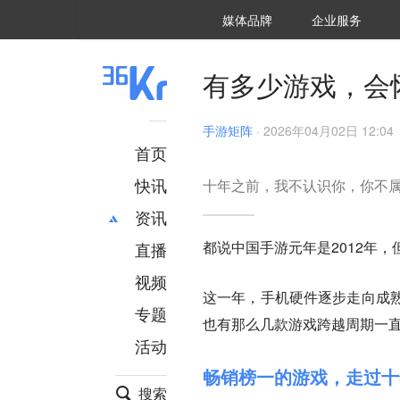
36氪Auto
数字时氪
企业号
未来消费
智能涌现
未来城市
启动Power on
媒体品牌
企业服务
企服点评
36氪出海
36氪研究院
潮生TIDE
36氪企服点评
36Kr研究院
36氪财经
职场bonus
36碳
后浪研究所
36Kr创新咨询
暗涌Waves
硬氪
氪睿研究院
有多少游戏，会
手游矩阵
·
2026年04月02日 12:04
首页
快讯
十年之前，我不认识你，你不
资讯
都说中国手游元年是2012年，
直播
最新
推荐
创投
财经
视频
这一年，手机硬件逐步走向成
汽车
AI
专题
也有那么几款游戏跨越周期一
科技
项目推荐
活动
专精特新
安徽
畅销榜一的游戏，走过十
搜索