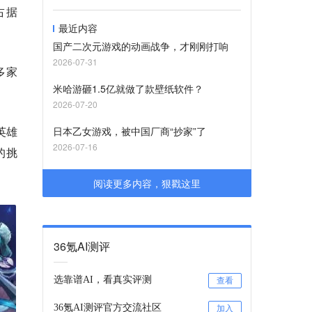
占据
最近内容
国产二次元游戏的动画战争，才刚刚打响
2026-07-31
多家
米哈游砸1.5亿就做了款壁纸软件？
2026-07-20
英雄
日本乙女游戏，被中国厂商“抄家”了
2026-07-16
的挑
阅读更多内容，狠戳这里
36氪AI测评
选靠谱AI，看真实评测
查看
36氪AI测评官方交流社区
加入