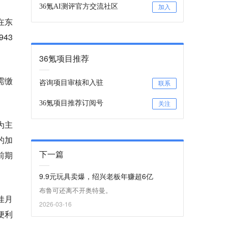
36氪AI测评官方交流社区
加入
在东
43
36氪项目推荐
需缴
咨询项目审核和入驻
联系
36氪项目推荐订阅号
关注
为主
的加
下一篇
前期
9.9元玩具卖爆，绍兴老板年赚超6亿
布鲁可还离不开奥特曼。
佳月
2026-03-16
便利