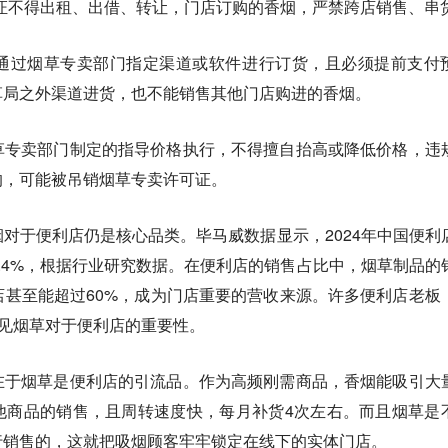
证不得出租、出借、转让，门店订购的香烟，严禁跨店销售、串
通过烟草专卖部门指定渠道或软件进行订货，且必须提前支付
草局之外渠道进货，也不能销售其他门店购进的香烟。
草专卖部门制定的指导价格执行，不得擅自抬高或降低价格，违
的，可能被吊销烟草专卖许可证。
对于便利店仍是核心品类。毕马威数据显示，2024年中国便利
.4%，根据行业研究数据。在便利店的销售占比中，烟草制品的
分门店甚至能超过60%，成为门店重要的营收来源。许多便利店老板
可见烟草对于便利店的重要性。
在于烟草是便利店的引流品。作为高频刚需商品，香烟能吸引大
他商品的销售，且周转速度快，每月补货4次左右。而且烟草是
行销售的，这就把吸烟顾客牢牢锁定在线下的实体门店。