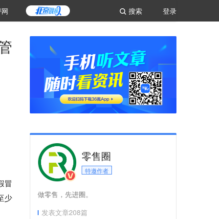
评网
搜索
登录
管
零售圈
特邀作者
假冒
做零售，先进圈。
至少
发表文章
208
篇