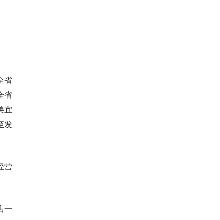
全省
全省
美宜
至发
经营
店一