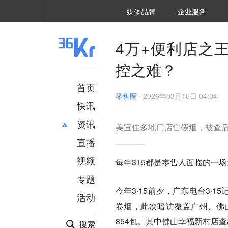
36氪Auto
数字时氪
企业号
未来消费
智能涌现
未来城市
启动Power on
媒体品牌
企业服务
企服点评
36氪出海
36氪研究院
潮生TIDE
36氪企服点评
36Kr研究院
36氪财经
职场bonus
36碳
后浪研究所
36Kr创新咨询
暗涌Waves
硬氪
氪睿研究院
4万+便利店之
控之难？
首页
零售圈
·
2026年03月16日 04:04
快讯
资讯
美宜佳多地门店售假烟，被查
直播
最新
推荐
创投
财经
视频
每年315都是零售人面临的一
汽车
AI
专题
科技
项目推荐
今年3·15前夕，广东电台3
活动
专精特新
安徽
卷烟，此次暗访覆盖广州、佛
854包。其中佛山幸福新村店查
搜索