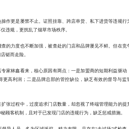
色操作更是屡禁不止。证照挂靠、跨店串货、私下进货等违规行
不仅违规，更扰乱了烟草市场秩序。
稽查的力度也不断加强，被查处的门店和品牌屡见不鲜。但在竞
门店铤而走险。
店专家林鑫看来，核心原因有两点：一是加盟商的短期利益驱动
得更高利润；二是品牌总部的管控缺位，缺乏有效的督导与监
在扩张过程中，过度追求门店数量，却忽视了终端管理能力的提
神秘顾客机制，且对于已发现门店的违规行为，缺乏惩戒措施。
督导人员，多为区域派驻，精力有限，且存在“走过场”式检查