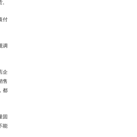
货。
预付
规调
店企
销售
，都
量固
不能