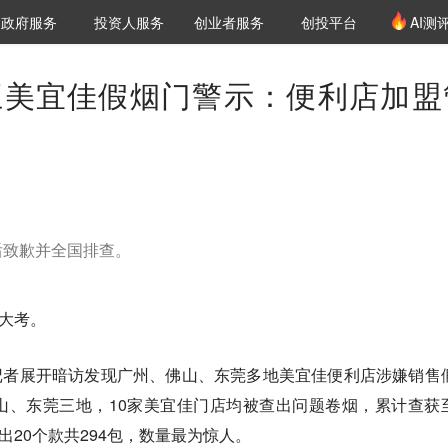
创投发布
项目推荐
核心服务
LP源计划
政府服务
投资人服务
创业者服务
创投平台
AI测
36氪Pro
VClub
VClub投资机构库
创投氪堂
城市之窗
投资机构职位推介
企业入驻
投资人认证
王美宜佳假烟门警示：便利店加盟
后致歉并全国排查。
场大考。
·15记者展开暗访发现广州、佛山、东莞多地美宜佳便利店涉嫌销售
山、东莞三地，10家美宜佳门店均被查出问题卷烟，累计查获
出20个款共294包，数量最为惊人。