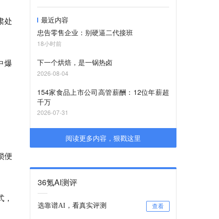
最近内容
肃处
忠告零售企业：别硬逼二代接班
18小时前
中爆
下一个烘焙，是一锅热卤
2026-08-04
154家食品上市公司高管薪酬：12位年薪超
千万
2026-07-31
阅读更多内容，狠戳这里
锁便
36氪AI测评
式，
选靠谱AI，看真实评测
查看