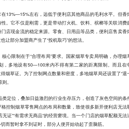
在13%—15%左右，远低于便利店其他商品的毛利水平。但
香
特性
。它不仅是刚需，更是带动打火机、饮料、槟榔等关联消费
持门店现金流的稳定来源。零食、日用品等品类，便利店售卖香
也让部分加盟商产生了“投机取巧”的想法。
核心限制在于“合理布局”要求。国家烟草专卖局明确，办理烟
，多地设有50—100米内不得有第二家的距离限制。而且在
得烟草证。为了控制网点数量和密度，多地烟草局还设置了“退
原则。
”的品类定位，叠加日益激烈的行业生存压力，创造了灰色空间的条
严格控制烟草零售网点的布局和数量，致使很多新开便利店无法
店无证”“有需求无商品”的经营窘境。当一个门店的烟草配额无法
心切而暂时拿不到证时，部分人便开始动起了歪脑筋。