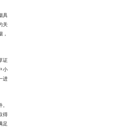
烟具
的关
烟，
草证
中小
一进
件。
取得
满足