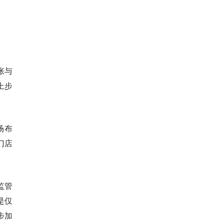
张与
上步
场布
门店
监管
是仅
步加