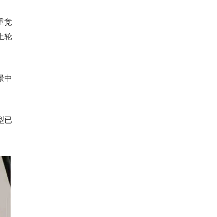
重竞
上轮
景中
型已