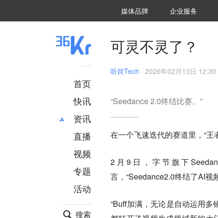
36氪Auto
数字时氪
企业号
未来消费
智能涌现
未来城市
启动Power on
媒体品牌
企业服务
企服点评
36氪出海
36氪研究院
潮生TIDE
36氪企服点评
36Kr研究院
36氪财经
职场bonus
36碳
后浪研究所
36Kr创新咨询
暗涌Waves
硬氪
氪睿研究院
可灵不灵了？
听筒Tech
·
2026年02月13日 12:30
首页
快讯
“Seedance 2.0终结比赛。”
资讯
在一个飞速迭代的赛道里，“王
直播
最新
推荐
创投
财经
视频
2月9日，字节旗下Seed
汽车
AI
专题
言，“Seedance2.0终结了A
科技
项目推荐
活动
专精特新
安徽
“Buff加满，无论是自动运
搜索