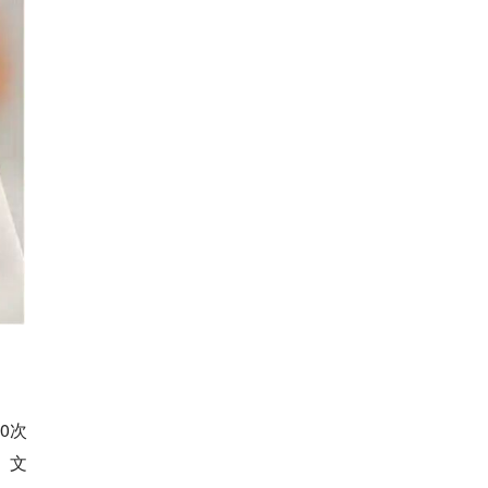
0次
段、文