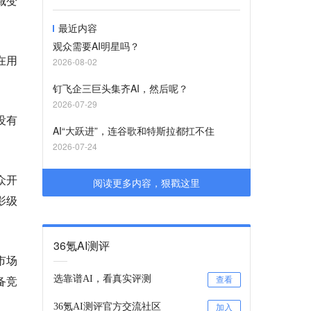
域变
最近内容
观众需要AI明星吗？
在用
2026-08-02
钉飞企三巨头集齐AI，然后呢？
2026-07-29
没有
AI“大跃进”，连谷歌和特斯拉都扛不住
2026-07-24
众开
阅读更多内容，狠戳这里
影级
36氪AI测评
市场
备竞
选靠谱AI，看真实评测
查看
36氪AI测评官方交流社区
加入