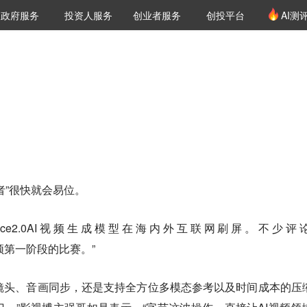
创投发布
项目推荐
核心服务
LP源计划
政府服务
投资人服务
创业者服务
创投平台
AI测
36氪Pro
VClub
VClub投资机构库
创投氪堂
城市之窗
投资机构职位推介
企业入驻
投资人认证
者”很快就会易位。
ance2.0AI视频生成模型在海内外互联网刷屏。不少评
I视频第一阶段的比赛。”
用多镜头、音画同步，还是支持全方位多模态参考以及时间成本的压