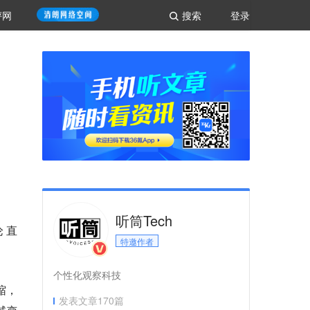
评网
搜索
登录
听筒Tech
论直
特邀作者
个性化观察科技
缩，
发表文章
170
篇