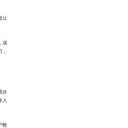
签让
，成
万，
理步
量入
户数