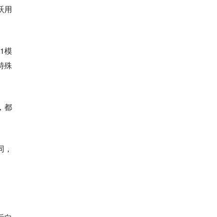
跃用
1模
特殊
，都
同，