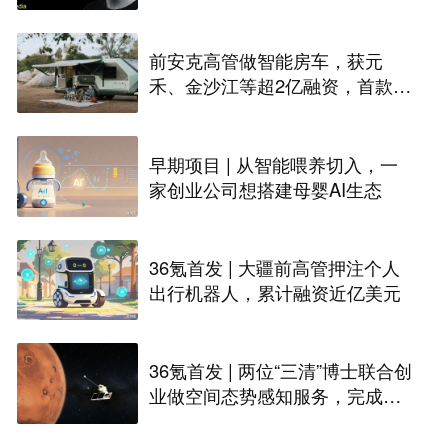
入全球化规模交付
前安克高管做智能房车，获元
禾、金沙江等超2亿融资，首款产
品2027年初量产｜硬氪首发
早期项目 | 从智能喂养切入，一
家创业公司想搭建母婴AI生态
36氪首发 | 大疆前高管押注个人
出行机器人，累计融资近亿美元
36氪首发 | 两位“三清”博士联合创
业做空间态势感知服务，完成数
千万天使+轮融资