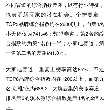
不同赛道的综合指数差距，既有行业特征，
也表明新玩家的潜在机会。个护赛道，
TOP3品牌综合指数均在2600以上，而第4名
小天鹅仅为741.46；数码赛道，第2名的综
合指数约为第1名的一半；小家电赛道，第
一名第二名的差距约1.3万。
大家电赛道，重复上榜率高达85%，不过
TOP8品牌综合指数均在1200以上，而第九
名“创维”仅为686.2。大牌云集的美妆赛道，
排名第3的溪木源综合指数是第4名的2倍以
上。