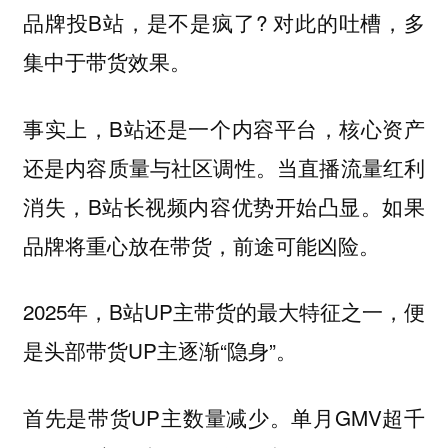
品牌投B站，是不是疯了? 对此的吐槽，多
集中于带货效果。
事实上，B站还是一个内容平台，核心资产
还是内容质量与社区调性。当直播流量红利
消失，B站长视频内容优势开始凸显。如果
品牌将重心放在带货，前途可能凶险。
2025年，B站UP主带货的最大特征之一，便
是头部带货UP主逐渐“隐身”。
首先是带货UP主数量减少。单月GMV超千