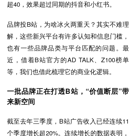
超40，效果超过同期的抖音和小红书。
品牌投B站，为啥冰火两重天？其实不难理
解，这些新兴平台有许多认知和信息门槛，
也有一些品牌品类与平台匹配的问题。最
近，借着B站官方的AD TALK、Z100榜单
等，我们也借此梳理它的商业化逻辑。
一批品牌正在打透B站，“价值断层”带
来新空间
截至去年三季度，B站广告收入已经连续11
个季度增长超20%。连续增长的数据表明，