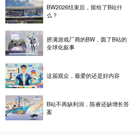
BW2026结束后，留给了B站什
么？
挤满游戏厂商的BW，圆了B站的
全球化叙事
这届观众，最爱的还是好内容
B站不再缺利润，陈睿还缺增长答
案