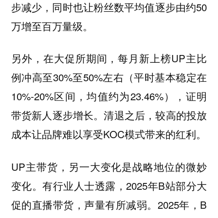
步减少，同时也让粉丝数平均值逐步由约50
万增至百万量级。
另外，在大促所期间，每月新上榜UP主比
例冲高至30%至50%左右（平时基本稳定在
10%-20%区间，均值约为23.46%），证明
带货新人逐步增长。清退之后，较高的投放
成本让品牌难以享受KOC模式带来的红利。
UP主带货，另一大变化是战略地位的微妙
变化。有行业人士透露，2025年B站部分大
促的直播带货，声量有所减弱。2025年，B