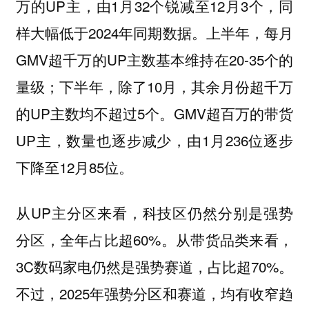
万的UP主，由1月32个锐减至12月3个，同
样大幅低于2024年同期数据。上半年，每月
GMV超千万的UP主数基本维持在20-35个的
量级；下半年，除了10月，其余月份超千万
的UP主数均不超过5个。GMV超百万的带货
UP主，数量也逐步减少，由1月236位逐步
下降至12月85位。
从UP主分区来看，科技区仍然分别是强势
分区，全年占比超60%。从带货品类来看，
3C数码家电仍然是强势赛道，占比超70%。
不过，2025年强势分区和赛道，均有收窄趋