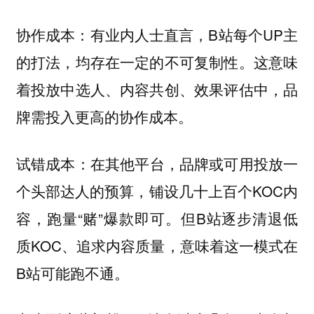
有业内人士直言，B站每个UP主
协作成本：
的打法，均存在一定的不可复制性。这意味
着投放中选人、内容共创、效果评估中，品
牌需投入更高的协作成本。
在其他平台，品牌或可用投放一
试错成本：
个头部达人的预算，铺设几十上百个KOC内
容，跑量“赌”爆款即可。但B站逐步清退低
质KOC、追求内容质量，意味着这一模式在
B站可能跑不通。