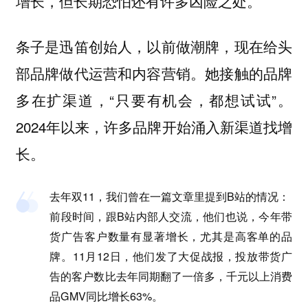
增长，但长期恐怕还有许多凶险之处。
条子是迅笛创始人，以前做潮牌，现在给头
部品牌做代运营和内容营销。她接触的品牌
多在扩渠道，“只要有机会，都想试试”。
2024年以来，许多品牌开始涌入新渠道找增
长。
去年双11，我们曾在一篇文章里提到B站的情况：
前段时间，跟B站内部人交流，他们也说，今年带
货广告客户数量有显著增长，尤其是高客单的品
牌。11月12日，他们发了大促战报，投放带货广
告的客户数比去年同期翻了一倍多，千元以上消费
品GMV同比增长63%。