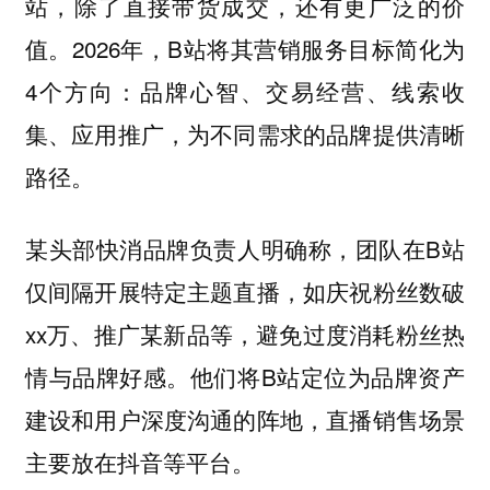
站，除了直接带货成交，还有更广泛的价
值。2026年，B站将其营销服务目标简化为
4个方向：品牌心智、交易经营、线索收
集、应用推广，为不同需求的品牌提供清晰
路径。
某头部快消品牌负责人明确称，团队在B站
仅间隔开展特定主题直播，如庆祝粉丝数破
xx万、推广某新品等，避免过度消耗粉丝热
情与品牌好感。他们将B站定位为品牌资产
建设和用户深度沟通的阵地，直播销售场景
主要放在抖音等平台。