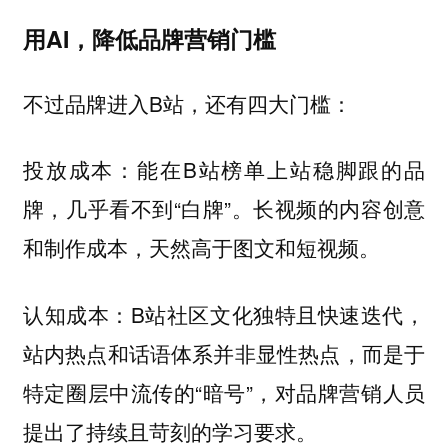
用AI，降低品牌营销门槛
不过品牌进入B站，还有四大门槛：
能在B站榜单上站稳脚跟的品
投放成本：
牌，几乎看不到“白牌”。长视频的内容创意
和制作成本，天然高于图文和短视频。
B站社区文化独特且快速迭代，
认知成本：
站内热点和话语体系并非显性热点，而是于
特定圈层中流传的“暗号”，对品牌营销人员
提出了持续且苛刻的学习要求。