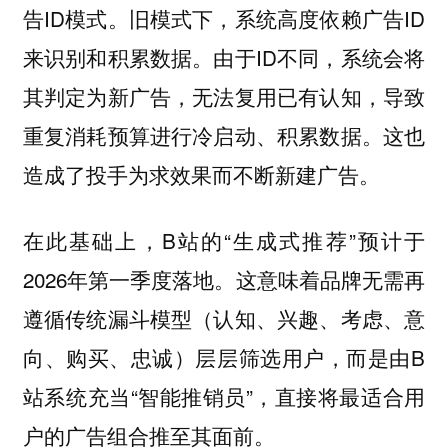
告ID模式。旧模式下，系统高度依赖广告ID
来识别和积累数据。由于ID不同，系统会将
其判定为新广告，无法复用已有认知，导致
重复消耗预算进行冷启动、积累数据。这也
造成了投手为求效果而不断新建广告。
在此基础上，B站的“生成式推荐”预计于
2026年第一季度落地。这意味着品牌无需再
遵循传统漏斗模型（认知、兴趣、考虑、意
向、购买、忠诚）层层筛选用户，而是由B
站系统充当“智能推销员”，直接将最适合用
户的广告组合推至其面前。