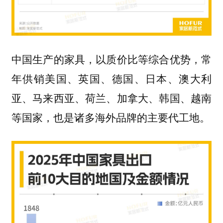
中国生产的家具，以质价比等综合优势，常
年供销美国、英国、德国、日本、澳大利
亚、马来西亚、荷兰、加拿大、韩国、越南
等国家，也是诸多海外品牌的主要代工地。