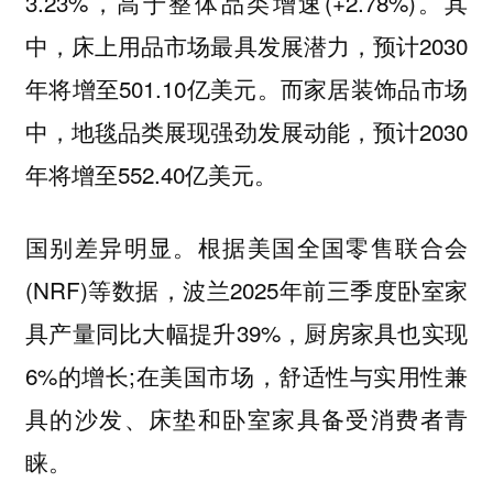
3.23%，高于整体品类增速(+2.78%)。其
中，床上用品市场最具发展潜力，预计2030
年将增至501.10亿美元。而家居装饰品市场
中，地毯品类展现强劲发展动能，预计2030
年将增至552.40亿美元。
国别差异明显。根据美国全国零售联合会
(NRF)等数据，波兰2025年前三季度卧室家
具产量同比大幅提升39%，厨房家具也实现
6%的增长;在美国市场，舒适性与实用性兼
具的沙发、床垫和卧室家具备受消费者青
睐。