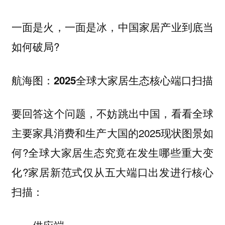
一面是火，一面是冰，中国家居产业到底当
如何破局?
航海图：2025全球大家居生态核心端口扫描
要回答这个问题，不妨跳出中国，看看全球
主要家具消费和生产大国的2025现状图景如
何?全球大家居生态究竟在发生哪些重大变
化?家居新范式仅从五大端口出发进行核心
扫描：
一、供应端