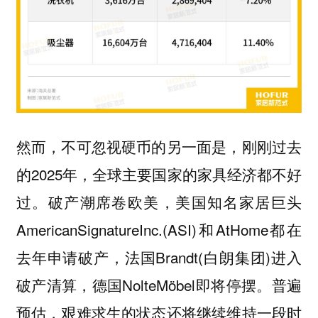
然而，不可忽视硬币的另一面是，刚刚过去
的2025年，全球主要国家的家具经济都不好
过。破产潮席卷欧美，美国知名家居巨头
AmericanSignatureInc.(ASI)和AtHome都在
去年申请破产，法国Brandt(白朗集团)进入
破产清算，德国NolteMöbel即将停摆。普遍
预估，艰难求生的状态还将继续维持一段时