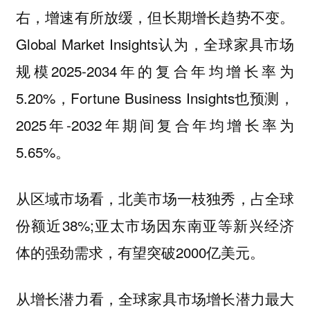
右，增速有所放缓，但长期增长趋势不变。
Global Market Insights认为，全球家具市场
规模2025-2034年的复合年均增长率为
5.20%，Fortune Business Insights也预测，
2025年-2032年期间复合年均增长率为
5.65%。
从区域市场看，北美市场一枝独秀，占全球
份额近38%;亚太市场因东南亚等新兴经济
体的强劲需求，有望突破2000亿美元。
从增长潜力看，全球家具市场增长潜力最大