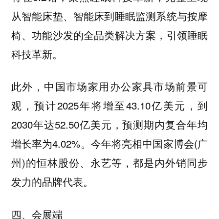
从智能床垫、智能床到睡眠监测系统与按摩
椅、功能沙发的全品类解决方案，引领睡眠
科技革新。
此外，中国市场家用办公家具市场前景可
观，预计2025年将增至43.10亿美元，到
2030年达52.50亿美元，预测期内复合年均
增长率为4.02%。今年将亮相中国家博会(广
州)的恒林股份、永艺等，都是内外销同步
发力的品牌代表。
四、会展端