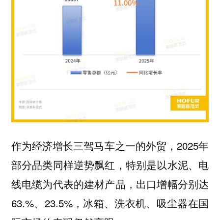
作为经济增长三驾马车之一的外贸，2025年
部分品类同样逆势飘红，特别是以水泥、电
线电缆为代表的建材产品，出口增幅分别达
63.%、23.5%，冰箱、洗衣机、吸尘器在国