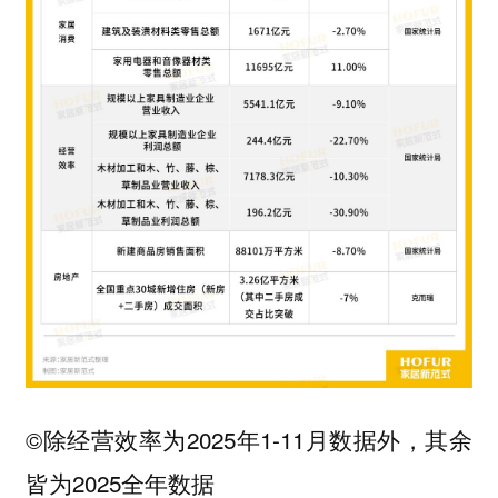
©除经营效率为2025年1-11月数据外，其余
皆为2025全年数据