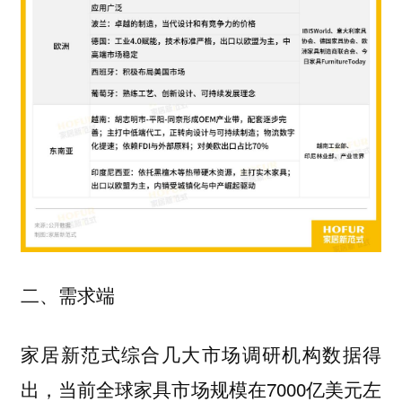
二、需求端
家居新范式综合几大市场调研机构数据得
出，当前全球家具市场规模在7000亿美元左