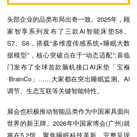
头部企业的品类布局出奇一致。2025年，顾
家智享系列发布了三款Ai智能床垫S8、
S7、S6，搭载“多维度传感系统+睡眠大数
据模型”，核心突破点在于“动态适配”;喜临
门发布了全球首款脑机接口AI床垫「宝褓
·BrainCo」……大家都在突出睡眠监测、AI
调节、生态互联等关键智能特性。
展会也积极推动智能品类作为中国家具面向
世界的新王牌。2026年中国家博会(广州)就
将在5.2馆，聚焦睡眠科技革新，完整呈现