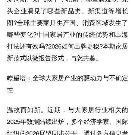
头企业洞见了哪些新品类、新渠道等增长
图?全球主要家具生产国、消费区域发生了
哪些变化?中国家居产业的传统优势和出海
打法还有效吗?2026如何出牌更稳?本期家居
新范式以微报告形式，与您共鉴。
瞭望塔：全球大家居产业的驱动力与不确定
性
温故而知新。近期，与大家居行业相关的
2025年数据陆续出炉，多个经济学家、国际
组织的2026展望同步公开。透过各方信息发