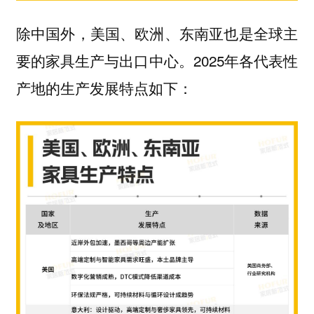
除中国外，美国、欧洲、东南亚也是全球主
要的家具生产与出口中心。2025年各代表性
产地的生产发展特点如下：