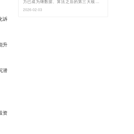
力已成为继数据、算法之后的第三大核心要
素。
2026-02-03
化诉
能升
沉潜
投资