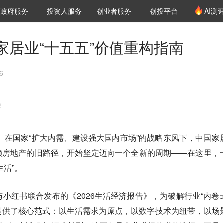
创投发布
项目推荐
核心服务
LP源计划
政府服务
投资人服务
创业者服务
创投平台
AI测
36氪Pro
VClub
VClub投资机构库
创投氪堂
城市之窗
投资机构职位推介
企业入驻
投资人认证
家居业“十五五”价值重构指南
6
遇
替”。在国家“扩大内需、建设强大国内市场”的战略东风下，中国家
赖房地产的旧路径，开始坚定迈向一个全新的周期——在这里，
生活”。
院与小红书联合发布的《2026生活经济报告》，为破解行业“内卷
，提供了核心范式：以生活需求为原点，以数字技术为纽带，以场