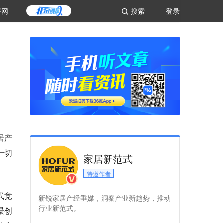
评网
搜索
登录
居产
一切
家居新范式
特邀作者
式竞
新锐家居产经垂媒，洞察产业新趋势，推动
行业新范式。
景创