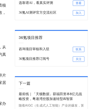
选靠谱AI，看真实评测
查看
质核
效，
36氪AI测评官方交流社区
加入
36氪项目推荐
，从
咨询项目审核和入驻
联系
的真
36氪项目推荐订阅号
关注
碎片
家居
下一篇
最前线｜「天顿数据」获福田资本8亿元战
略投资，粤港湾控股加速转型AI智算
家办
随着AIGC（生成式人工智能）产业的爆发，算