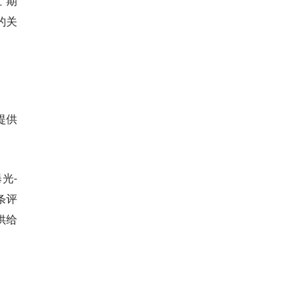
”期
的关
提供
光-
条评
供给