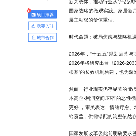
新为载体，推动行业从“产品供
国家战略的微观实践。家居新
项目推荐
展主动权的价值重估。
我要入驻
时代命题：破局焦虑与战略机
城市合作
2026年，“十五五”规划启
2026年将研究出台《2026
根基”的长效机制构建，也为深
然而，行业现实仍存显著的“政
本高企-利润空间压缩”的恶性
更好”，审美表达、情绪疗愈、
给覆盖，供需错配的沟壑依然
国家发展改革委此前明确要求整治