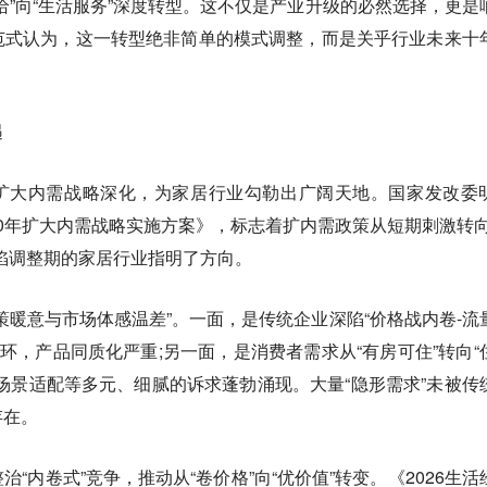
给”向“生活服务”深度转型。这不仅是产业升级的必然选择，更是
范式认为，这一转型绝非简单的模式调整，而是关乎行业未来十
遇
幕与扩大内需战略深化，为家居行业勾勒出广阔天地。国家发改委
-2030年扩大内需战略实施方案》，标志着扩内需政策从短期刺激转向
陷调整期的家居行业指明了方向。
策暖意与市场体感温差”。一面，是传统企业深陷“价格战内卷-流
循环，产品同质化严重;另一面，是消费者需求从“有房可住”转向“
场景适配等多元、细腻的诉求蓬勃涌现。大量“隐形需求”未被传
存在。
“内卷式”竞争，推动从“卷价格”向“优价值”转变。《2026生活