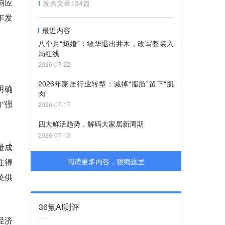
响应
发表文章
134
篇
年发
最近内容
八个月“短婚”：敏华退出井木，改写整装入
局红线
2026-07-22
2026年家居行业转型：减掉“脂肪”留下“肌
明确
肉”
“强
2026-07-17
四大鲜活趋势，解码大家居新周期
2026-07-13
量成
住得
阅读更多内容，狠戳这里
统供
36氪AI测评
经济