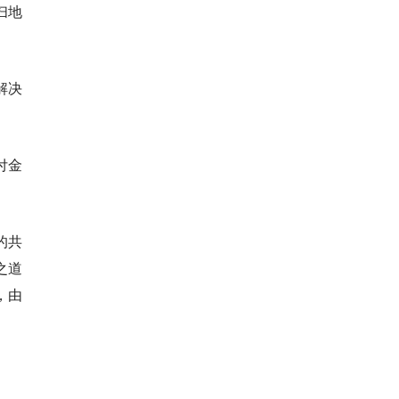
扫地
解决
付金
的共
之道
，由