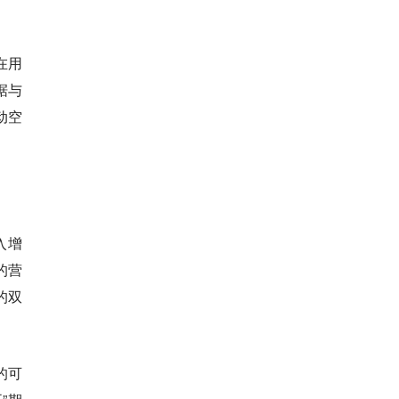
在用
据与
动空
入增
的营
的双
的可