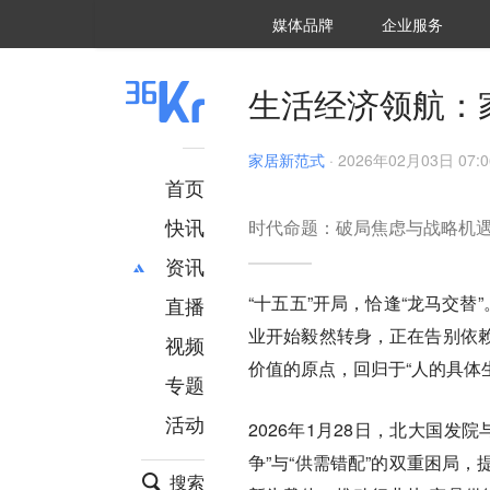
36氪Auto
数字时氪
企业号
未来消费
智能涌现
未来城市
启动Power on
媒体品牌
企业服务
企服点评
36氪出海
36氪研究院
潮生TIDE
36氪企服点评
36Kr研究院
36氪财经
职场bonus
36碳
后浪研究所
36Kr创新咨询
暗涌Waves
硬氪
氪睿研究院
生活经济领航：
家居新范式
·
2026年02月03日 07:0
首页
快讯
时代命题：破局焦虑与战略机
资讯
“十五五”开局，恰逢“龙马交
直播
最新
推荐
业开始毅然转身，正在告别依
创投
财经
视频
汽车
AI
价值的原点，回归于“人的具体
专题
科技
项目推荐
活动
专精特新
安徽
2026年1月28日，北大国发
争”与“供需错配”的双重困局
搜索