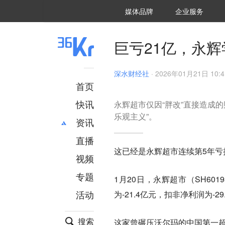
36氪Auto
数字时氪
企业号
未来消费
智能涌现
未来城市
启动Power on
媒体品牌
企业服务
企服点评
36氪出海
36氪研究院
潮生TIDE
36氪企服点评
36Kr研究院
36氪财经
职场bonus
36碳
后浪研究所
36Kr创新咨询
暗涌Waves
硬氪
氪睿研究院
巨亏21亿，永
深水财经社
·
2026年01月21日 10:4
首页
快讯
永辉超市仅因“胖改”直接造成
乐观主义”。
资讯
直播
最新
推荐
这已经是永辉超市连续第5年亏
创投
财经
视频
汽车
AI
专题
1月20日，永辉超市（SH60
科技
项目推荐
活动
为-21.4亿元，扣非净利润为-29
专精特新
安徽
搜索
这家曾碾压沃尔玛的中国第一超