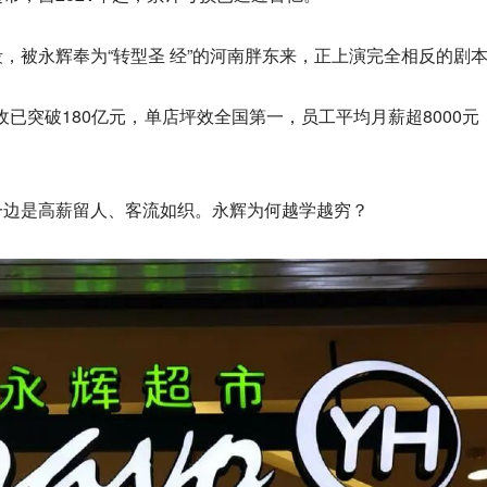
，被永辉奉为“转型圣 经”的河南胖东来，正上演完全相反的剧
营收已突破180亿元，单店坪效全国第一，员工平均月薪超8000元
一边是高薪留人、客流如织。永辉为何越学越穷？