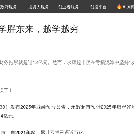
创投发布
项目推荐
核心服务
LP源计划
政府服务
投资人服务
创业者服务
创投平台
AI测
36氪Pro
VClub
VClub投资机构库
创投氪堂
城市之窗
投资机构职位推介
企业入驻
投资人认证
辉学胖东来，越学越穷
1
的财务拖累就超过12亿元。然而，永辉超市仍在亏损泥潭中坚持“
损了！
1933）发布2025年业绩预亏公告，永辉超市预计2025年归母净
.4亿元。
市，自2021年起，累计亏损已逼近百亿。