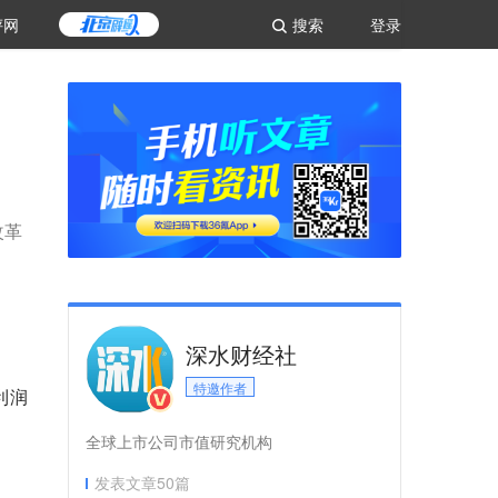
评网
搜索
登录
改革
深水财经社
特邀作者
利润
全球上市公司市值研究机构
发表文章
50
篇