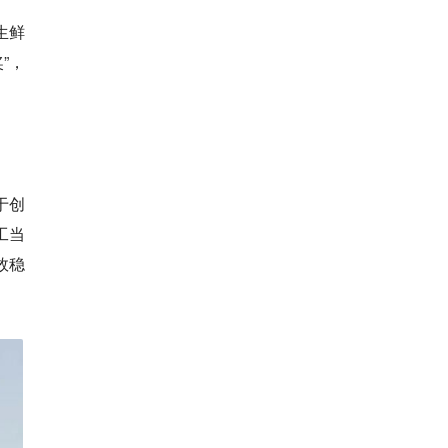
生鲜
”，
于创
工当
效稳