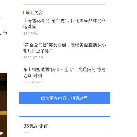
最近内容
本。
上海雪花膏的“消亡史”，日化国民品牌的命
运殊途
，节
41分钟前
“黄金爱马仕”突发雪崩，老铺黄金直接从小
甜甜打成丫鬟了
2026-07-29
东山精密遭遇“信仰三连击”，光通信的“惊弓
之鸟”时刻
2026-07-24
阅读更多内容，狠戳这里
36氪AI测评