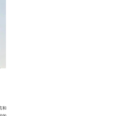
店和
间的