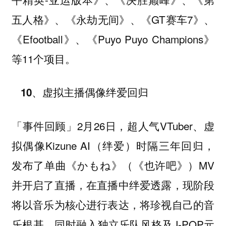
五人格》、《永劫无间》、《GT赛车7》、
《Efootball》、《Puyo Puyo Champions》
等11个项目。
10、虚拟主播偶像绊爱回归
2月26日，超人气VTuber、虚
「事件回顾」
拟偶像Kizune AI（绊爱）时隔三年回归，
发布了单曲《かもね》（《也许吧》）MV
并开启了直播，在直播中绊爱透露，现阶段
将以音乐为核心进行表达，将珍视自己的音
乐根基，同时融入独立乐队风格及J-POP元