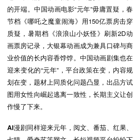
的开端。
“元年”毋庸置疑，春
中国动画电影
节档《哪吒之魔童闹海》用150亿票房击穿
质疑，暑期档《浪浪山小妖怪》刷新2D动
画票房记录，大银幕动画成为兼具口碑与商
业价值的长内容香饽饽。
也在
中国动画剧集
迎来变化的“元年”，平台政策在变，内容规
划在变，题材上同质化问题凸显，出品方试
图用女性向崛起逃离一致性，长期主义让创
作慢了下来。
同样迎来元年，阅文、番茄、红果、
AI漫剧
七猫、爱奇艺等网文、长短视频平台纷纷下