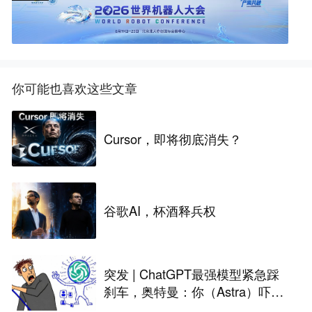
你可能也喜欢这些文章
Cursor，即将彻底消失？
谷歌AI，杯酒释兵权
突发 | ChatGPT最强模型紧急踩
刹车，奥特曼：你（Astra）吓到
我了